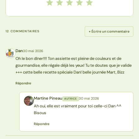
Notez cette recette de 1 à 5 étoiles
1 étoile
2 étoiles
3 étoiles
4 étoiles
5 étoiles
+ Écrire un commentaire
12 COMMENTAIRES
Dan
30 mai 2026
D
Oh le bon dîner!!!! Ton assiette est pleine de couleurs et de
gourmandise, elle régale déjà les yeux! Tu te doutes que je valide
+++ cette belle recette spéciale Dan! belle journée Mart, Bizz
Répondre
Martine Pineau
30 mai 2026
AUTRICE
MP
Ah oui, elle est vraiment pour toi celle-ci Dan ^^
Bisous
Répondre