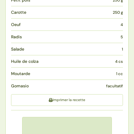
Petit pois
250 g
Carotte
250 g
Oeuf
4
Radis
5
Salade
1
Huile de colza
4 cs
Moutarde
1 cc
Gomasio
facultatif
Imprimer la recette