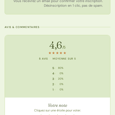
Vous recevrez un email pour confirmer votre inscription.
Désinscription en 1 clic, pas de spam.
AVIS & COMMENTAIRES
Note de la recette
4,6
/5
★
★
★
★
★
5
AVIS
·
MOYENNE SUR 5
5
80%
5 étoiles : 4 votes
4
0%
4 étoile : 0 vote
3
20%
3 étoile : 1 vote
2
0%
2 étoile : 0 vote
1
0%
1 étoile : 0 vote
Votre note
Cliquez sur une étoile pour voter.