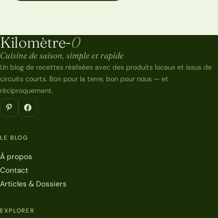
Kilomètre-
0
Kilomètre-0
Cuisine de saison, simple et rapide
Un blog de recettes réalisées avec des produits locaux et issus de
circuits courts. Bon pour la terre, bon pour nous — et
réciproquement.
LE BLOG
À propos
Contact
Articles & Dossiers
EXPLORER