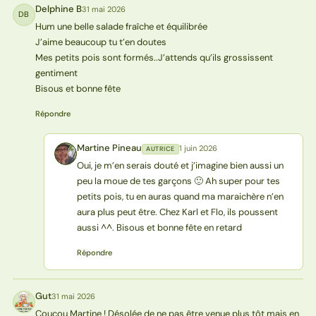
Delphine B
31 mai 2026
DB
Hum une belle salade fraîche et équilibrée
J’aime beaucoup tu t’en doutes
Mes petits pois sont formés..J’attends qu’ils grossissent
gentiment
Bisous et bonne fête
Répondre
Martine Pineau
1 juin 2026
AUTRICE
MP
Oui, je m’en serais douté et j’imagine bien aussi un
peu la moue de tes garçons 🙂 Ah super pour tes
petits pois, tu en auras quand ma maraichère n’en
aura plus peut être. Chez Karl et Flo, ils poussent
aussi ^^. Bisous et bonne fête en retard
Répondre
Gut
31 mai 2026
G
Coucou Martine ! Désolée de ne pas être venue plus tôt mais en