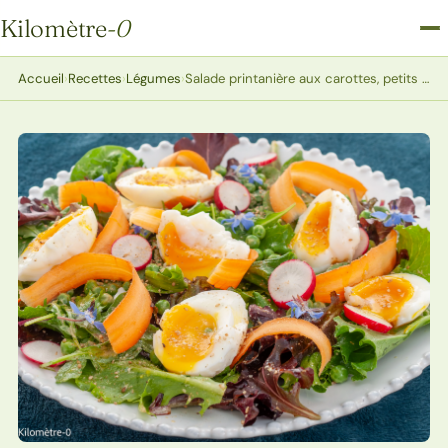
Kilomètre
-0
Kilomètre-0
Accueil
›
Recettes
›
Légumes
›
Salade printanière aux carottes, petits pois, radis et oeufs mollets