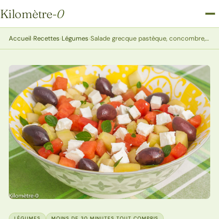
Kilomètre
-0
Kilomètre-0
Accueil
›
Recettes
›
Légumes
›
Salade grecque pastèque, concombre, fêta
LÉGUMES
MOINS DE 30 MINUTES TOUT COMPRIS