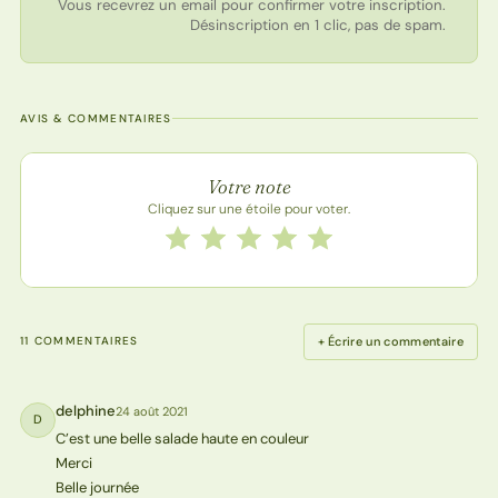
Vous recevrez un email pour confirmer votre inscription.
Désinscription en 1 clic, pas de spam.
AVIS & COMMENTAIRES
Note de la recette
Votre note
Cliquez sur une étoile pour voter.
Notez cette recette de 1 à 5 étoiles
1 étoile
2 étoiles
3 étoiles
4 étoiles
5 étoiles
+ Écrire un commentaire
11 COMMENTAIRES
delphine
24 août 2021
D
C’est une belle salade haute en couleur
Merci
Belle journée