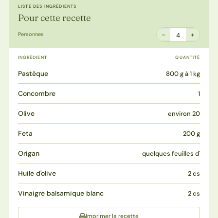
LISTE DES INGRÉDIENTS
Pour cette recette
−
+
Personnes
4
INGRÉDIENT
QUANTITÉ
Pastèque
800 g à 1 kg
Concombre
1
Olive
environ 20
Feta
200 g
Origan
quelques feuilles d'
Huile d'olive
2 cs
Vinaigre balsamique blanc
2 cs
Imprimer la recette