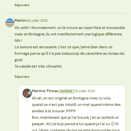
Répondre
Marion
28 juillet 2023
M
Ah, enfin ! Normalement, on le trouve au rayon feta et mozzarella
mais en Bretagne, ils ont manifestement une logique différente,
hihi !
La texture est amusante, c’est ce que j’aime bien dans ce
fromage parce qu’il n’a pas beaucoup de caractère au niveau du
goût.
Ta salade est très chouette.
Répondre
Martine Pineau
28 juillet 2023
AUTRICE
MP
Ah ah, on est original en Bretagne mais tu vois,
quand ce n’est pas intuitif, on met quand même des
années à le trouver :PPPP
Bon, maintenant que je l’ai trouvé, j’en ai racheté un
paquet. Ah j’ai bcp pensé à toi quand je l’ai vu 🙂 Et
oui, j’étais contente de ma recette improvisée pour