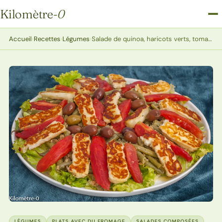
Kilomètre
-0
Kilomètre-0
Accueil
›
Recettes
›
Légumes
›
Salade de quinoa, haricots verts, tomates, halloumi et olives
LÉGUMES
PLATS AVEC DU FROMAGE
SALADES COMPOSÉES