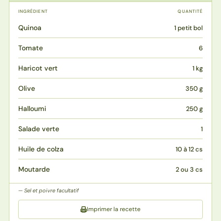
INGRÉDIENT
QUANTITÉ
Quinoa
1 petit bol
Tomate
6
Haricot vert
1 kg
Olive
350 g
Halloumi
250 g
Salade verte
1
Huile de colza
10 à 12 cs
Moutarde
2 ou 3 cs
Sel et poivre facultatif
Imprimer la recette