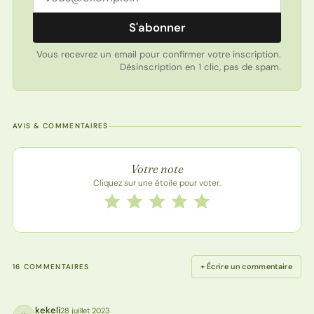
S'abonner
Vous recevrez un email pour confirmer votre inscription.
Désinscription en 1 clic, pas de spam.
AVIS & COMMENTAIRES
Note de la recette
Votre note
Cliquez sur une étoile pour voter.
Notez cette recette de 1 à 5 étoiles
1 étoile
2 étoiles
3 étoiles
4 étoiles
5 étoiles
+ Écrire un commentaire
16 COMMENTAIRES
kekeli
28 juillet 2023