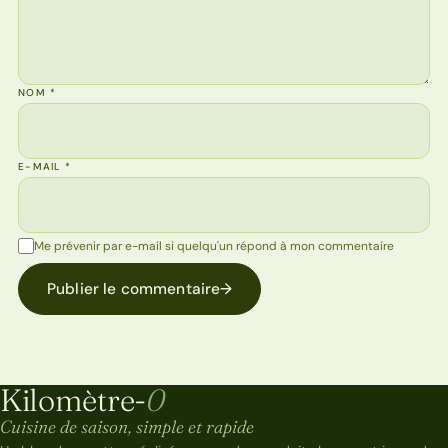
NOM
*
E-MAIL
*
Me prévenir par e-mail si quelqu'un répond à mon commentaire
Publier le commentaire
→
Kilomètre-
0
Kilomètre-0
Cuisine de saison, simple et rapide