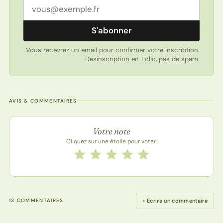
Adresse email
S'abonner
Vous recevrez un email pour confirmer votre inscription.
Désinscription en 1 clic, pas de spam.
AVIS & COMMENTAIRES
Note de la recette
Votre note
Cliquez sur une étoile pour voter.
Notez cette recette de 1 à 5 étoiles
1 étoile
2 étoiles
3 étoiles
4 étoiles
5 étoiles
+ Écrire un commentaire
13 COMMENTAIRES