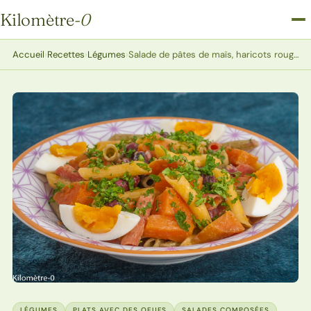
Kilomètre
-0
Kilomètre-0
Accueil
›
Recettes
›
Légumes
›
Salade de pâtes de maïs, haricots rouges, patates douces aux oeufs
LÉGUMES
PLATS AVEC DES OEUFS
SALADES COMPOSÉES