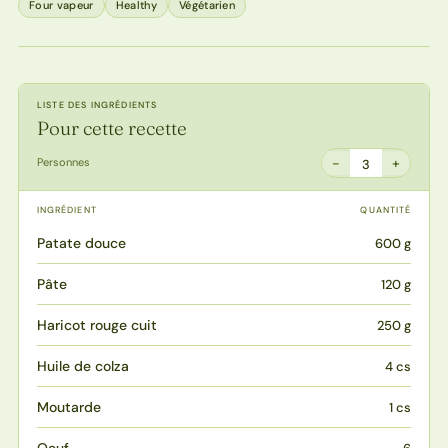
Four vapeur
Healthy
Végétarien
LISTE DES INGRÉDIENTS
Pour cette recette
−
+
Personnes
3
INGRÉDIENT
QUANTITÉ
Patate douce
600 g
Pâte
120 g
Haricot rouge cuit
250 g
Huile de colza
4 cs
Moutarde
1 cs
Oeuf