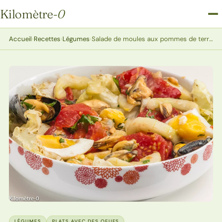
Kilomètre
-0
Kilomètre-0
Accueil
›
Recettes
›
Légumes
›
Salade de moules aux pommes de terre, tomates et concombre
LÉGUMES
PLATS AVEC DES OEUFS