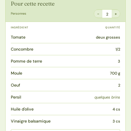
Pour cette recette
−
+
Personnes
2
INGRÉDIENT
QUANTITÉ
Tomate
deux grosses
Concombre
1/2
Pomme de terre
3
Moule
700 g
Oeuf
2
Persil
quelques brins
Huile d'olive
4 cs
Vinaigre balsamique
3 cs