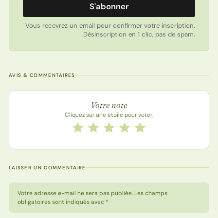
S'abonner
Vous recevrez un email pour confirmer votre inscription.
Désinscription en 1 clic, pas de spam.
AVIS & COMMENTAIRES
Note de la recette
Votre note
Cliquez sur une étoile pour voter.
Notez cette recette de 1 à 5 étoiles
1 étoile
2 étoiles
3 étoiles
4 étoiles
5 étoiles
LAISSER UN COMMENTAIRE
Votre adresse e-mail ne sera pas publiée. Les champs
obligatoires sont indiqués avec *