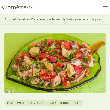
Kilomètre
-0
Kilomètre-0
Accueil
›
Recettes
›
Plats avec de la viande
›
Salade de jarret de porc aux tomates et pommes de terre
PLATS AVEC DE LA VIANDE
SALADES COMPOSÉES