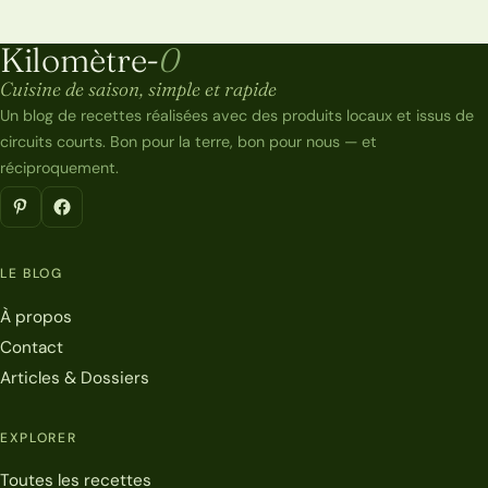
Kilomètre-
0
Kilomètre-0
Cuisine de saison, simple et rapide
Un blog de recettes réalisées avec des produits locaux et issus de
circuits courts. Bon pour la terre, bon pour nous — et
réciproquement.
LE BLOG
À propos
Contact
Articles & Dossiers
EXPLORER
Toutes les recettes