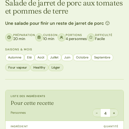
Salade de jarret de porc aux tomates
et pommes de terre
Une salade pour finir un reste de jarret de porc 🙂
PRÉPARATION
CUISSON
PORTIONS
DIFFICULTÉ
20 min
10 min
4 personnes
Facile
SAISONS & MOIS
Automne
Eté
Août
Juillet
Juin
Octobre
Septembre
Four vapeur
Healthy
Léger
LISTE DES INGRÉDIENTS
Pour cette recette
−
+
Personnes
4
INGRÉDIENT
QUANTITÉ