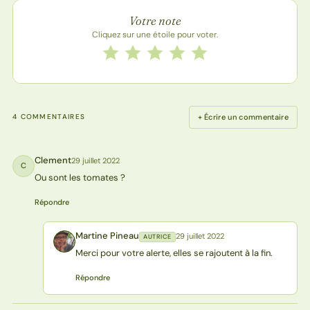
Note de la recette
Votre note
Cliquez sur une étoile pour voter.
Notez cette recette de 1 à 5 étoiles
1 étoile
2 étoiles
3 étoiles
4 étoiles
5 étoiles
+ Écrire un commentaire
4 COMMENTAIRES
Clement
29 juillet 2022
C
Ou sont les tomates ?
Répondre
Martine Pineau
29 juillet 2022
AUTRICE
MP
Merci pour votre alerte, elles se rajoutent à la fin.
Répondre