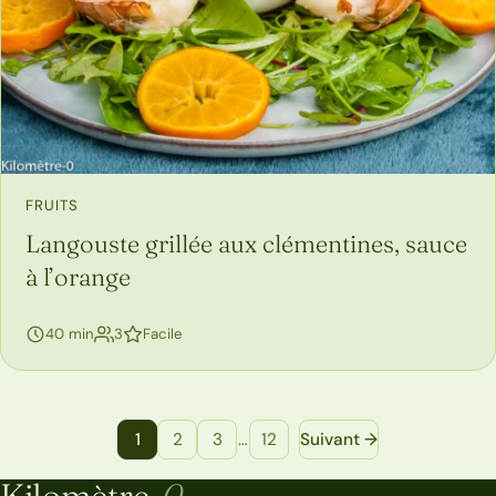
FRUITS
Langouste grillée aux clémentines, sauce
à l’orange
personnes
40 min
3
Facile
Navigation entre les pages de recettes
1
2
3
…
12
Suivant →
Kilomètre-
0