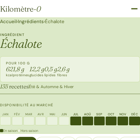
Kilomètre
-0
Kilomètre-0
Accueil
›
Ingrédients
›
Échalote
INGRÉDIENT
Échalote
POUR 100 G
62
1,8 g
12,2 g
0,5 g
2,6 g
kcal
protéines
glucides
lipides
fibres
135
recettes
Été & Automne & Hiver
DISPONIBILITÉ AU MARCHÉ
JAN
FÉV
MAR
AVR
MAI
JUN
JUL
AOÛ
SEP
OCT
NOV
DÉC
En saison
Hors saison