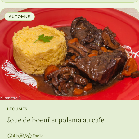
AUTOMNE
LÉGUMES
Joue de boeuf et polenta au café
personnes
4 h
3
Facile