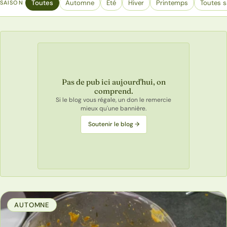
Toutes
Automne
Eté
Hiver
Printemps
Toutes s
SAISON
Pas de pub ici aujourd'hui, on
comprend.
Si le blog vous régale, un don le remercie
mieux qu'une bannière.
Soutenir le blog →
AUTOMNE