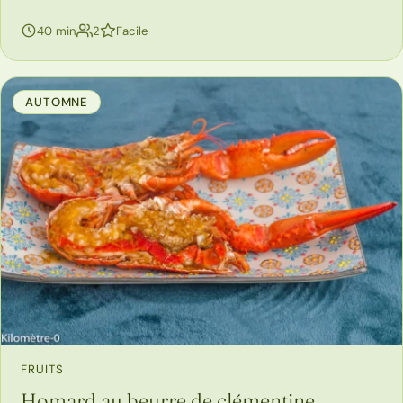
personnes
40 min
2
Facile
AUTOMNE
FRUITS
Homard au beurre de clémentine