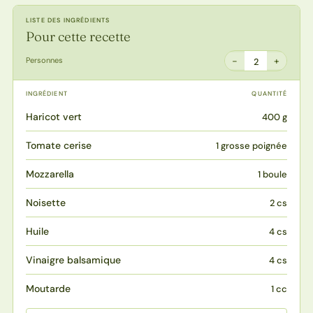
LISTE DES INGRÉDIENTS
Pour cette recette
−
+
Personnes
2
INGRÉDIENT
QUANTITÉ
Haricot vert
400 g
Tomate cerise
1 grosse poignée
Mozzarella
1 boule
Noisette
2 cs
Huile
4 cs
Vinaigre balsamique
4 cs
Moutarde
1 cc