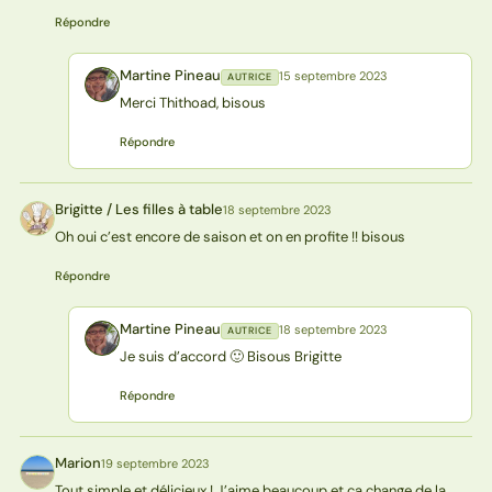
Répondre
Martine Pineau
15 septembre 2023
AUTRICE
MP
Merci Thithoad, bisous
Répondre
Brigitte / Les filles à table
18 septembre 2023
BT
Oh oui c’est encore de saison et on en profite !! bisous
Répondre
Martine Pineau
18 septembre 2023
AUTRICE
MP
Je suis d’accord 🙂 Bisous Brigitte
Répondre
Marion
19 septembre 2023
M
Tout simple et délicieux ! J’aime beaucoup et ça change de la