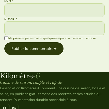
NOM
*
E-MAIL
*
Me prévenir par e-mail si quelqu'un répond à mon commentaire
Publier le commentaire
→
Kilomètre-
0
Kilomètre-0
Cuisine de saison, simple et rapide
L'association Kilomètre-0 promeut une cuisine de saison, locale et
saine, en publiant gratuitement des recettes et des articles qui
rendent l'alimentation durable accessible à tous.