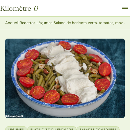
Kilomètre
-0
Kilomètre-0
Accueil
›
Recettes
›
Légumes
›
Salade de haricots verts, tomates, mozzarella
LÉGUMES
PLATS AVEC DU FROMAGE
SALADES COMPOSÉES