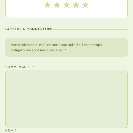
Notez cette recette de 1 à 5 étoiles
1 étoile
2 étoiles
3 étoiles
4 étoiles
5 étoiles
LAISSER UN COMMENTAIRE
Votre adresse e-mail ne sera pas publiée. Les champs
obligatoires sont indiqués avec *
COMMENTAIRE
*
NOM
*