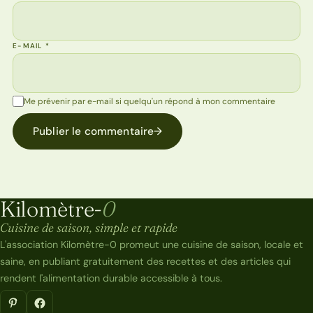
E-MAIL
*
Me prévenir par e-mail si quelqu'un répond à mon commentaire
Publier le commentaire
→
Kilomètre-
0
Kilomètre-0
Cuisine de saison, simple et rapide
L'association Kilomètre-0 promeut une cuisine de saison, locale et
saine, en publiant gratuitement des recettes et des articles qui
rendent l'alimentation durable accessible à tous.