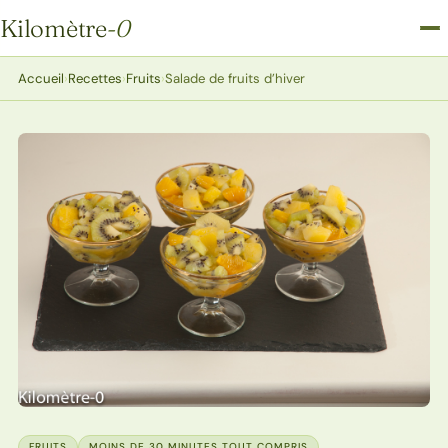
Kilomètre
-0
Kilomètre-0
Accueil
›
Recettes
›
Fruits
›
Salade de fruits d’hiver
FRUITS
MOINS DE 30 MINUTES TOUT COMPRIS