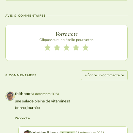
AVIS & COMMENTAIRES
Note de la recette
Votre note
Cliquez sur une étoile pour voter.
Notez cette recette de 1 à 5 étoiles
1 étoile
2 étoiles
3 étoiles
4 étoiles
5 étoiles
+ Écrire un commentaire
8 COMMENTAIRES
thithoad
23 décembre 2023
T
une salade pleine de vitamines!!
bonne journée
Répondre
Martine Pineau
23 décembre 2023