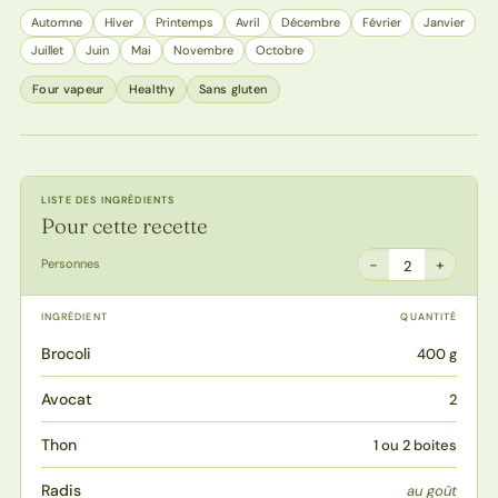
Automne
Hiver
Printemps
Avril
Décembre
Février
Janvier
Juillet
Juin
Mai
Novembre
Octobre
Four vapeur
Healthy
Sans gluten
LISTE DES INGRÉDIENTS
Pour cette recette
−
+
Personnes
2
INGRÉDIENT
QUANTITÉ
Brocoli
400 g
Avocat
2
Thon
1 ou 2 boites
Radis
au goût