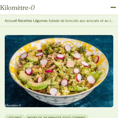
Kilomètre
-0
Kilomètre-0
Accueil
›
Recettes
›
Légumes
›
Salade de brocolis aux avocats et au thon à la moutarde
LÉGUMES
MOINS DE 30 MINUTES TOUT COMPRIS