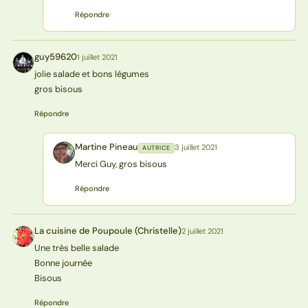
Répondre
guy59620
1 juillet 2021
G
jolie salade et bons légumes
gros bisous
Répondre
Martine Pineau
3 juillet 2021
AUTRICE
MP
Merci Guy, gros bisous
Répondre
La cuisine de Poupoule (Christelle)
2 juillet 2021
L(
Une très belle salade
Bonne journée
Bisous
Répondre