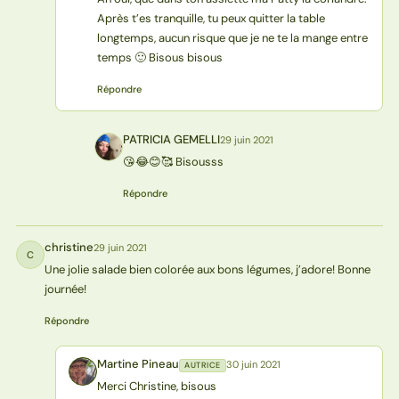
Après t’es tranquille, tu peux quitter la table
longtemps, aucun risque que je ne te la mange entre
temps 🙂 Bisous bisous
Répondre
PATRICIA GEMELLI
29 juin 2021
PG
😘😂😊🥰 Bisousss
Répondre
christine
29 juin 2021
C
Une jolie salade bien colorée aux bons légumes, j’adore! Bonne
journée!
Répondre
Martine Pineau
30 juin 2021
AUTRICE
MP
Merci Christine, bisous