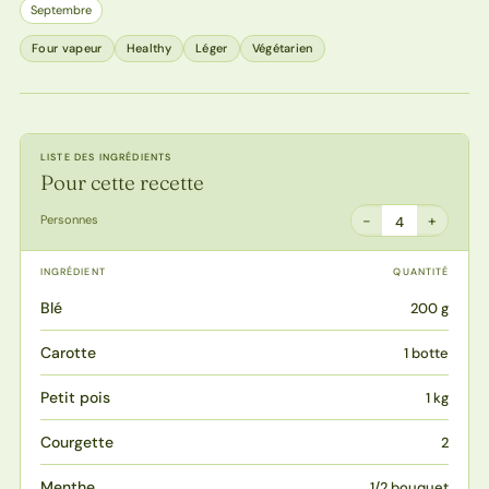
Septembre
Four vapeur
Healthy
Léger
Végétarien
LISTE DES INGRÉDIENTS
Pour cette recette
−
+
Personnes
4
INGRÉDIENT
QUANTITÉ
Blé
200 g
Carotte
1 botte
Petit pois
1 kg
Courgette
2
Menthe
1/2 bouquet