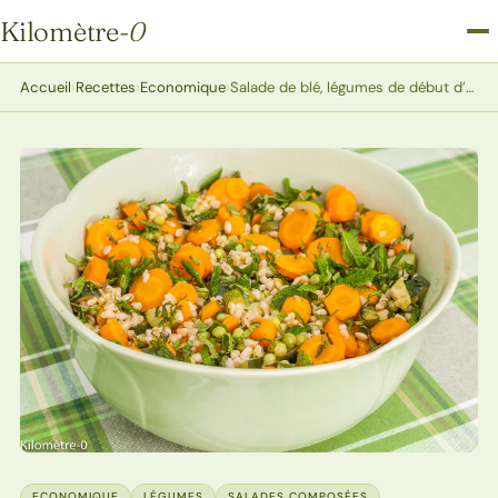
Kilomètre
-0
Kilomètre-0
Accueil
›
Recettes
›
Economique
›
Salade de blé, légumes de début d’été
ECONOMIQUE
LÉGUMES
SALADES COMPOSÉES