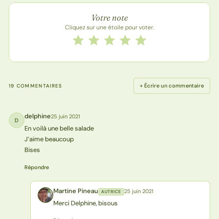
Note de la recette
Votre note
Cliquez sur une étoile pour voter.
Notez cette recette de 1 à 5 étoiles
1 étoile
2 étoiles
3 étoiles
4 étoiles
5 étoiles
+ Écrire un commentaire
19 COMMENTAIRES
delphine
25 juin 2021
D
En voilà une belle salade
J’aime beaucoup
Bises
Répondre
Martine Pineau
25 juin 2021
AUTRICE
MP
Merci Delphine, bisous