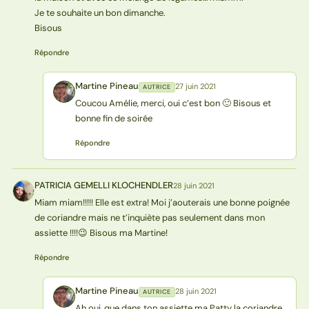
Je te souhaite un bon dimanche.
Bisous
Répondre
Martine Pineau
27 juin 2021
AUTRICE
MP
Coucou Amélie, merci, oui c’est bon 🙂 Bisous et
bonne fin de soirée
Répondre
PATRICIA GEMELLI KLOCHENDLER
28 juin 2021
PK
Miam miam!!!!! Elle est extra! Moi j’aouterais une bonne poignée
de coriandre mais ne t’inquiète pas seulement dans mon
assiette !!!!😉 Bisous ma Martine!
Répondre
Martine Pineau
28 juin 2021
AUTRICE
MP
Ah oui, que dans ton assiette ma Patty la coriandre.