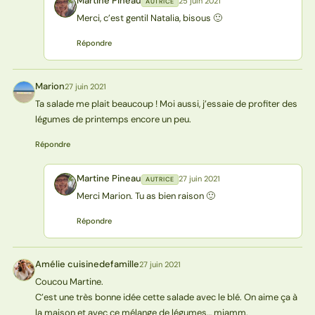
Martine Pineau
25 juin 2021
AUTRICE
MP
Merci, c’est gentil Natalia, bisous 🙂
Répondre
Marion
27 juin 2021
M
Ta salade me plait beaucoup ! Moi aussi, j’essaie de profiter des
légumes de printemps encore un peu.
Répondre
Martine Pineau
27 juin 2021
AUTRICE
MP
Merci Marion. Tu as bien raison 🙂
Répondre
Amélie cuisinedefamille
27 juin 2021
AC
Coucou Martine.
C’est une très bonne idée cette salade avec le blé. On aime ça à
la maison et avec ce mélange de légumes… miamm.