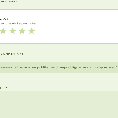
MMENTAIRES
 la recette
 note
 sur une étoile pour voter.
 cette recette de 1 à 5 étoiles
le
2 étoiles
3 étoiles
4 étoiles
5 étoiles
N COMMENTAIRE
resse e-mail ne sera pas publiée. Les champs obligatoires sont indiqués avec *
IRE
*