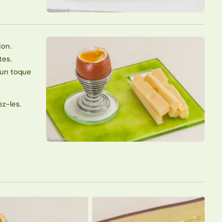
ion.
tes.
 un toque
ez-les.