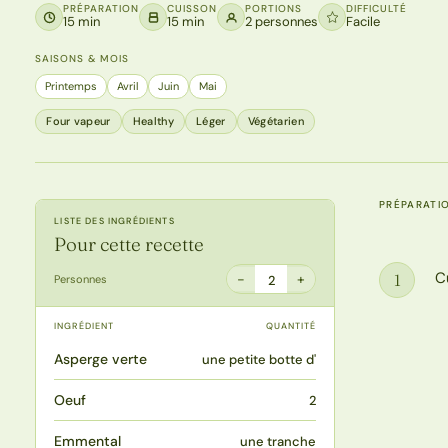
PRÉPARATION
CUISSON
PORTIONS
DIFFICULTÉ
15 min
15 min
2 personnes
Facile
SAISONS & MOIS
Printemps
Avril
Juin
Mai
Four vapeur
Healthy
Léger
Végétarien
PRÉPARATI
LISTE DES INGRÉDIENTS
Pour cette recette
C
1
−
+
Personnes
2
Étape
INGRÉDIENT
QUANTITÉ
Asperge verte
une petite botte d'
Oeuf
2
Emmental
une tranche