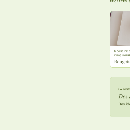
RECETTES S
MOINS DE 
CINQ INGR
Rougets 
LA NEW
Des 
Des id