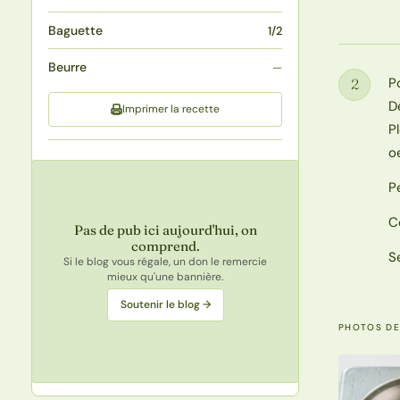
Baguette
1/2
Beurre
—
P
2
Étape
D
Imprimer la recette
P
o
P
C
Pas de pub ici aujourd'hui, on
comprend.
S
Si le blog vous régale, un don le remercie
mieux qu'une bannière.
Soutenir le blog →
PHOTOS DE