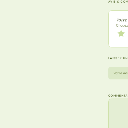
AVIS & CO
Note de
Votre
Cliquez
Notez
1 étoi
LAISSER U
Votre ad
COMMENTA