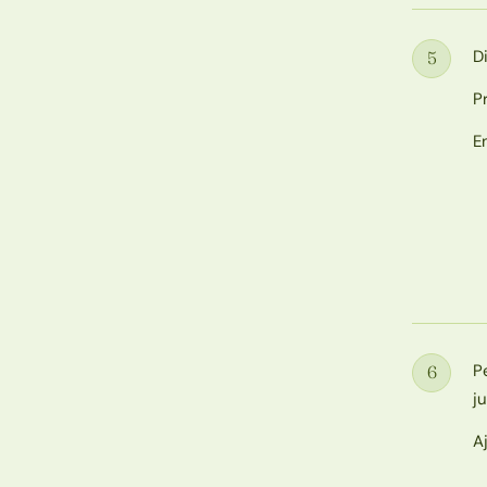
D
5
Étape
P
E
P
6
Étape
j
A