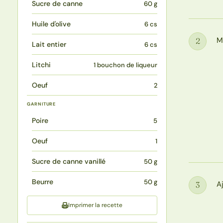
Sucre de canne
60 g
Huile d'olive
6 cs
M
2
Lait entier
6 cs
Étape
Litchi
1 bouchon de liqueur
Oeuf
2
GARNITURE
Poire
5
Oeuf
1
Sucre de canne vanillé
50 g
Beurre
50 g
Aj
3
Étape
Imprimer la recette