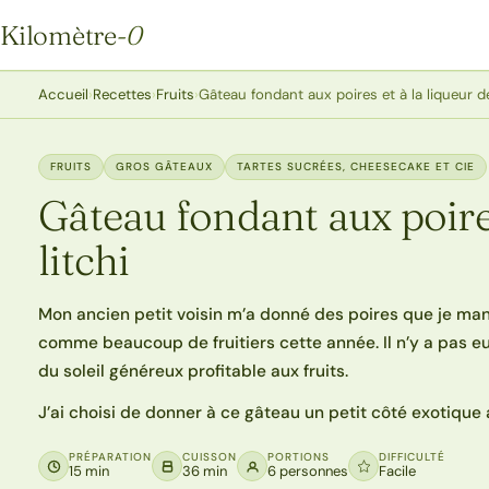
Kilomètre
-0
Kilomètre-0
Accueil
›
Recettes
›
Fruits
›
Gâteau fondant aux poires et à la liqueur de
FRUITS
GROS GÂTEAUX
TARTES SUCRÉES, CHEESECAKE ET CIE
Gâteau fondant aux poires
litchi
Mon ancien petit voisin m’a donné des poires que je mange
comme beaucoup de fruitiers cette année. Il n’y a pas eu d
du soleil généreux profitable aux fruits.
J’ai choisi de donner à ce gâteau un petit côté exotique a
PRÉPARATION
CUISSON
PORTIONS
DIFFICULTÉ
15 min
36 min
6 personnes
Facile