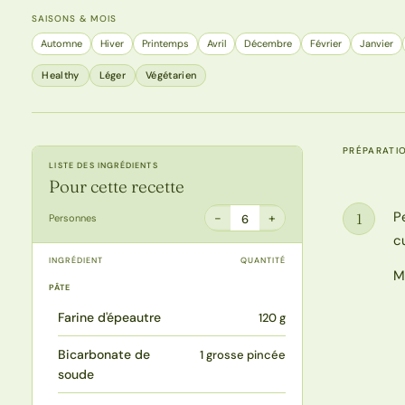
SAISONS & MOIS
Automne
Hiver
Printemps
Avril
Décembre
Février
Janvier
Healthy
Léger
Végétarien
PRÉPARATI
LISTE DES INGRÉDIENTS
Pour cette recette
P
1
−
+
Personnes
6
Étape
c
INGRÉDIENT
QUANTITÉ
M
PÂTE
Farine d'épeautre
120 g
Bicarbonate de
1 grosse pincée
soude