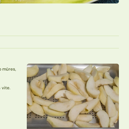
op mûres,
 vite.