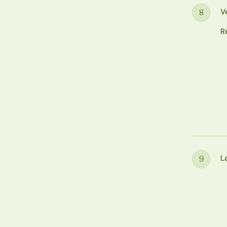
V
8
Étape
R
La
9
Étape