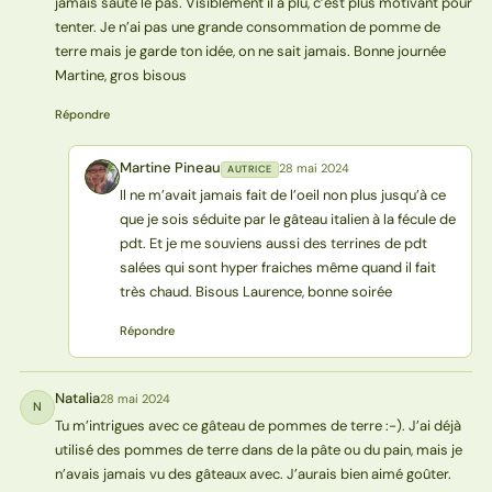
jamais sauté le pas. Visiblement il a plu, c’est plus motivant pour
tenter. Je n’ai pas une grande consommation de pomme de
terre mais je garde ton idée, on ne sait jamais. Bonne journée
Martine, gros bisous
Répondre
Martine Pineau
28 mai 2024
AUTRICE
MP
Il ne m’avait jamais fait de l’oeil non plus jusqu’à ce
que je sois séduite par le gâteau italien à la fécule de
pdt. Et je me souviens aussi des terrines de pdt
salées qui sont hyper fraiches même quand il fait
très chaud. Bisous Laurence, bonne soirée
Répondre
Natalia
28 mai 2024
N
Tu m’intrigues avec ce gâteau de pommes de terre :-). J’ai déjà
utilisé des pommes de terre dans de la pâte ou du pain, mais je
n’avais jamais vu des gâteaux avec. J’aurais bien aimé goûter.