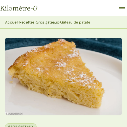
Kilomètre
-0
Kilomètre-0
Accueil
›
Recettes
›
Gros gâteaux
›
Gâteau de patate
GROS GÂTEAUX