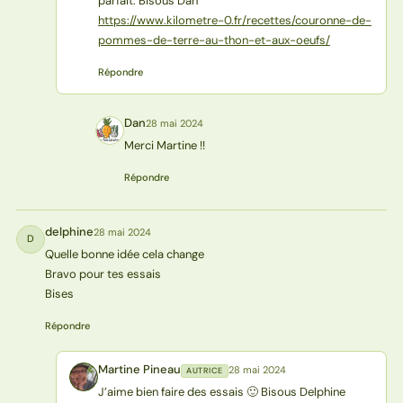
parfait. Bisous Dan
https://www.kilometre-0.fr/recettes/couronne-de-
pommes-de-terre-au-thon-et-aux-oeufs/
Répondre
Dan
28 mai 2024
D
Merci Martine !!
Répondre
delphine
28 mai 2024
D
Quelle bonne idée cela change
Bravo pour tes essais
Bises
Répondre
Martine Pineau
28 mai 2024
AUTRICE
MP
J’aime bien faire des essais 🙂 Bisous Delphine