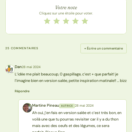
Note de la recette
Votre note
Cliquez sur une étoile pour voter.
Notez cette recette de 1 à 5 étoiles
1 étoile
2 étoiles
3 étoiles
4 étoiles
5 étoiles
+ Écrire un commentaire
25 COMMENTAIRES
Dan
28 mai 2024
D
L’idée me plait beaucoup, 0 gaspillage, c’est + que parfait! je
l’imagine bien en version salée, petite inspiration matinale!! … bizz
Répondre
Martine Pineau
28 mai 2024
AUTRICE
MP
Ah oui, j’en fais en version salée et c’est très bon, en
voilà une que tu pourras revisiter car il y a du thon
mais avec des oeufs et des légumes, ce sera