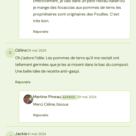
Effectivement, je vais dans un petit restau italien où
je mange des focaccias aux pommes de terre, les
propriétaires sont originaires des Pouilles. C’est
très bon.
Répondre
Céline
29 mai 2024
C
Oh j’adore l’idée. Les pommes de terre qu’il me restait ont
tellement germées que je les ai misent dans le bac du compost.
Une belle idée de recette anti-gaspi.
Répondre
Martine Pineau
29 mai 2024
AUTRICE
MP
Merci Céline, bisous
Répondre
Jackie
31 mai 2024