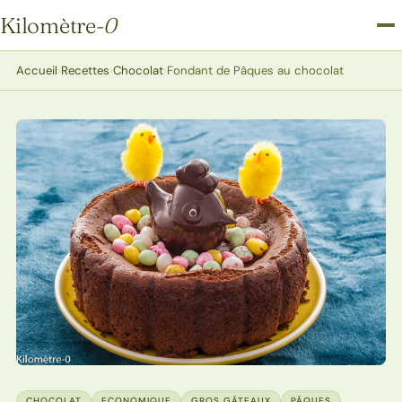
Kilomètre
-0
Kilomètre-0
Accueil
›
Recettes
›
Chocolat
›
Fondant de Pâques au chocolat
CHOCOLAT
ECONOMIQUE
GROS GÂTEAUX
PÂQUES