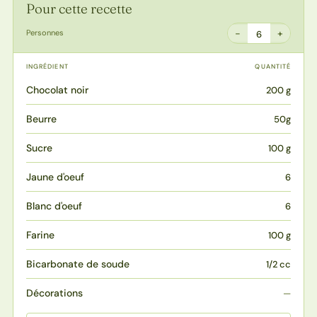
Pour cette recette
−
+
Personnes
6
INGRÉDIENT
QUANTITÉ
Chocolat noir
200 g
Beurre
50g
Sucre
100 g
Jaune d'oeuf
6
Blanc d'oeuf
6
Farine
100 g
Bicarbonate de soude
1/2 cc
Décorations
—