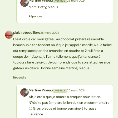
Martine Pineau
25 mars 2024
AUTRICE
MP
Merci Betty, bisous
Répondre
plaisiretequilibre
25 mars 2024
P
C’est drôle car mon gâteau au chocolat préféré ressemble
beaucoup à ton fondant sauf que je l’appelle moelleux ! La farine
est remplacée par des amandes en poudre et 2 cuillères à
soupe de maïzena, je l’aime tellement que j’ai tendance à
toujours faire celui-ci. Je comprends que tu sois attachée à ce
gâteau, un délice ! Bonne semaine Martine, bisous
Répondre
Martine Pineau
25 mars 2024
AUTRICE
MP
Ah je crois que je pourrais craquer pour le tien.
N’hésite pas à mettre le lien du tien en commentaire
🙂 Gros bisous et bonne semaine à toi aussi
Laurence