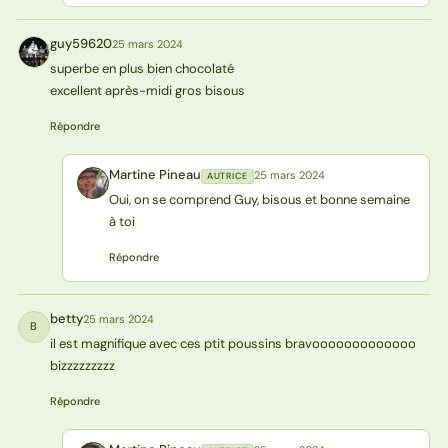
guy59620
25 mars 2024
G
superbe en plus bien chocolaté
excellent après-midi gros bisous
Répondre
Martine Pineau
25 mars 2024
AUTRICE
MP
Oui, on se comprend Guy, bisous et bonne semaine
à toi
Répondre
betty
25 mars 2024
B
il est magnifique avec ces ptit poussins bravooooooooooooo
bizzzzzzzzz
Répondre