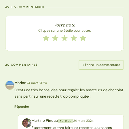
AVIS & COMMENTAIRES
Note de la recette
Votre note
Cliquez sur une étoile pour voter.
Notez cette recette de 1 à 5 étoiles
1 étoile
2 étoiles
3 étoiles
4 étoiles
5 étoiles
+ Écrire un commentaire
20 COMMENTAIRES
Marion
24 mars 2024
M
C’est une très bonne idée pour régaler les amateurs de chocolat
sans partir sur une recette trop compliquée !
Répondre
Martine Pineau
24 mars 2024
AUTRICE
MP
Exactement, autant faire les recettes gagnantes