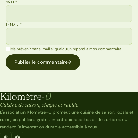
NOM
*
E-MAIL
*
Me prévenir par e-mail si quelqu'un répond à mon commentaire
Publier le commentaire
→
Kilomètre-
0
Kilomètre-0
Cuisine de saison, simple et rapide
L'association Kilomètre-0 promeut une cuisine de saison, locale et
saine, en publiant gratuitement des recettes et des articles qui
rendent l'alimentation durable accessible à tous.