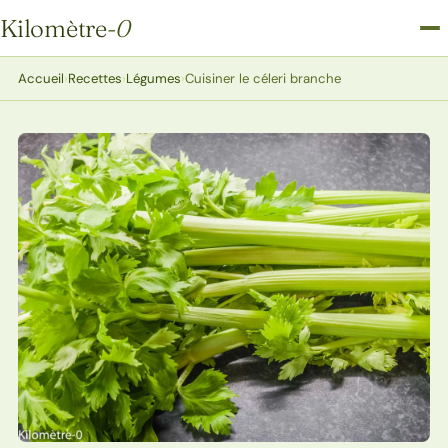
Kilomètre
-0
Kilomètre-0
Accueil
›
Recettes
›
Légumes
›
Cuisiner le céleri branche