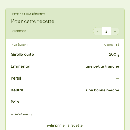
LISTE DES INGRÉDIENTS
Pour cette recette
−
+
Personnes
2
INGRÉDIENT
QUANTITÉ
Girolle cuite
200 g
Emmental
une petite tranche
Persil
—
Beurre
une bonne mèche
Pain
—
Sel et poivre
Imprimer la recette