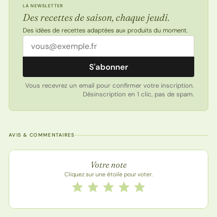
LA NEWSLETTER
Des recettes de saison, chaque jeudi.
Des idées de recettes adaptées aux produits du moment.
Adresse email
S'abonner
Vous recevrez un email pour confirmer votre inscription.
Désinscription en 1 clic, pas de spam.
AVIS & COMMENTAIRES
Note de la recette
Votre note
Cliquez sur une étoile pour voter.
Notez cette recette de 1 à 5 étoiles
1 étoile
2 étoiles
3 étoiles
4 étoiles
5 étoiles