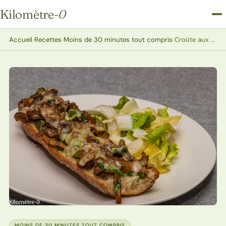
Kilomètre
-0
Kilomètre-0
Accueil
›
Recettes
›
Moins de 30 minutes tout compris
›
Croûte aux girolles et à l’emmental
MOINS DE 30 MINUTES TOUT COMPRIS