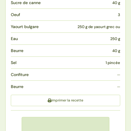
Sucre de canne
40 g
Oeuf
3
Yaourt bulgare
250 g de yaourt grec ou
Eau
250 g
Beurre
40 g
Sel
1 pincée
Confiture
—
Beurre
—
Imprimer la recette