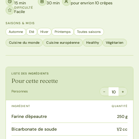
15 min
30 min
pour envrion 10 crêpes
DIFFICULTÉ
Facile
SAISONS & MOIS
Automne
Eté
Hiver
Printemps
Toutes saisons
Cuisine du monde
Cuisine européenne
Healthy
Végétarien
LISTE DES INGRÉDIENTS
Pour cette recette
−
+
Personnes
10
INGRÉDIENT
QUANTITÉ
Farine d'épeautre
250 g
Bicarbonate de soude
1/2 cc