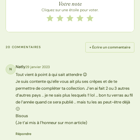
Votre note
Cliquez sur une étoile pour voter.
Notez cette recette de 1 à 5 étoiles
1 étoile
2 étoiles
3 étoiles
4 étoiles
5 étoiles
+ Écrire un commentaire
20 COMMENTAIRES
Natly
29 janvier 2023
N
Tout vient à point à qui sait attendre 😉
Je suis contente qu’elle vous ait plu ses crêpes et de te
permettre de compléter ta collection. J’en ai fait 2 ou 3 autres
d’autres pays .. je ne sais plus lesquels !! lol … bon tu verras au fil
de l’année quand ce sera publié .. mais tu les as peut-être déjà
🙂
Bisous
(Je t’ai mis à l’honneur sur mon article)
Répondre