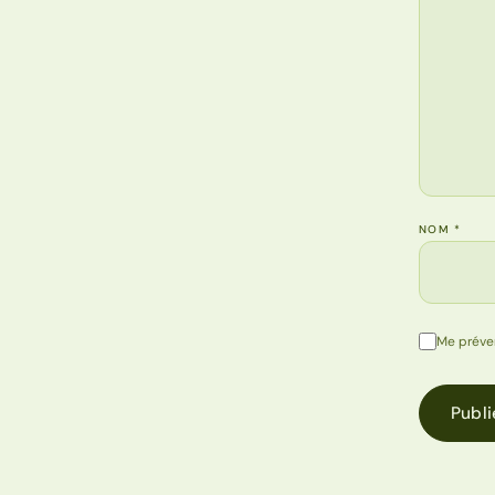
NOM
*
Me préve
Publi