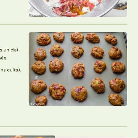
s un plat
née.
ns cuits).