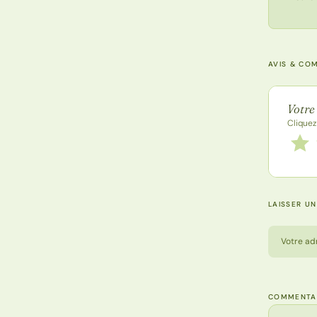
AVIS & CO
Note de
Votre
Cliquez
Notez
1 étoi
LAISSER U
Votre ad
COMMENTA