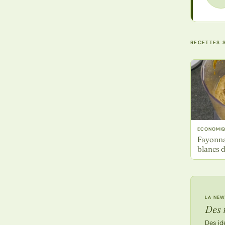
RECETTES S
ECONOMIQ
Fayonna
blancs 
LA NEW
Des 
Des id