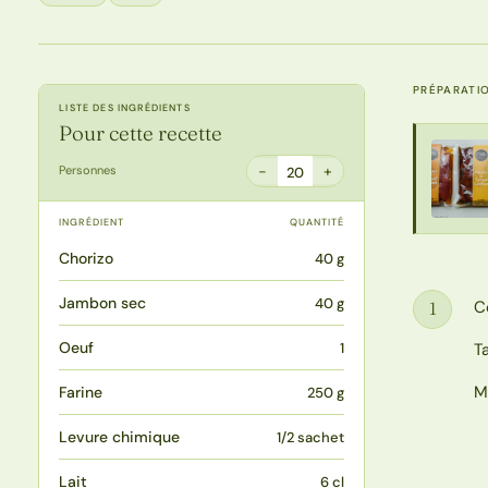
PRÉPARATI
LISTE DES INGRÉDIENTS
Pour cette recette
−
+
Personnes
20
INGRÉDIENT
QUANTITÉ
Chorizo
40 g
Jambon sec
40 g
C
1
Étape
Oeuf
1
T
M
Farine
250 g
Levure chimique
1/2 sachet
Lait
6 cl