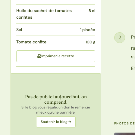
Huile du sachet de tomates
8 cl
confites
Sel
1 pincée
P
2
Étape
Tomate confite
100 g
D
Imprimer la recette
s
E
Pas de pub ici aujourd'hui, on
comprend.
Si le blog vous régale, un don le remercie
mieux qu'une bannière.
Soutenir le blog →
PHOTOS DE