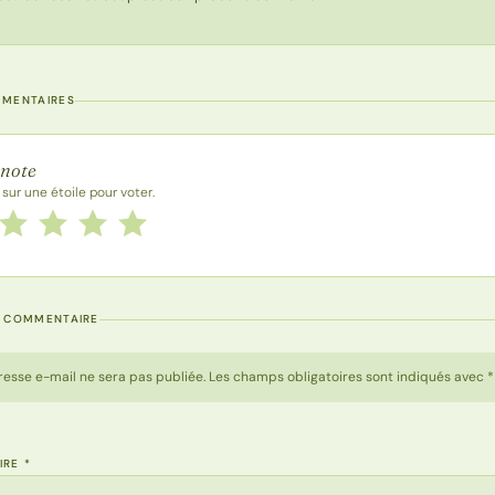
MMENTAIRES
 la recette
 note
 sur une étoile pour voter.
 cette recette de 1 à 5 étoiles
le
2 étoiles
3 étoiles
4 étoiles
5 étoiles
N COMMENTAIRE
resse e-mail ne sera pas publiée. Les champs obligatoires sont indiqués avec *
IRE
*