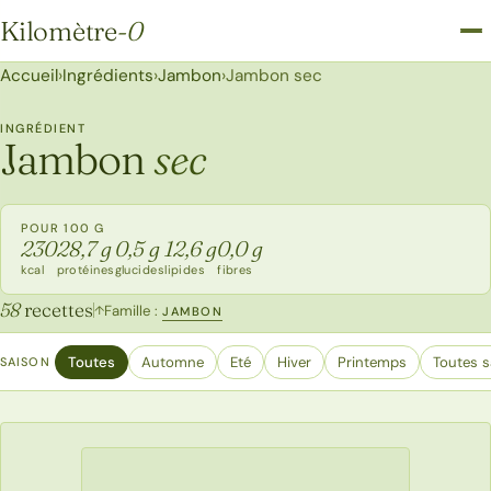
Kilomètre
-0
Kilomètre-0
Accueil
›
Ingrédients
›
Jambon
›
Jambon sec
INGRÉDIENT
Jambon
sec
POUR 100 G
230
28,7 g
0,5 g
12,6 g
0,0 g
kcal
protéines
glucides
lipides
fibres
58
recettes
Famille :
↑
JAMBON
Toutes
Automne
Eté
Hiver
Printemps
Toutes s
SAISON