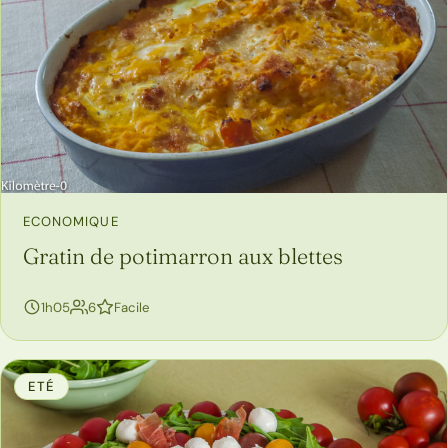
ECONOMIQUE
Gratin de potimarron aux blettes
personnes
1h05
6
Facile
ETÉ