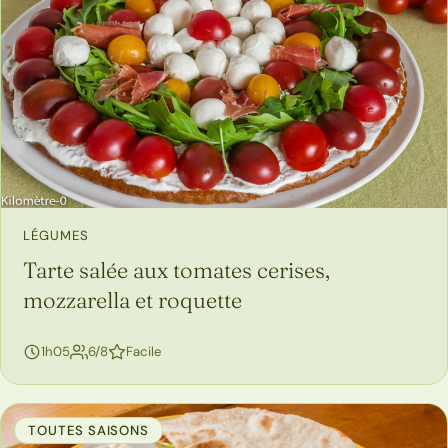
LÉGUMES
Tarte salée aux tomates cerises,
mozzarella et roquette
personnes
1h05
6/8
Facile
TOUTES SAISONS