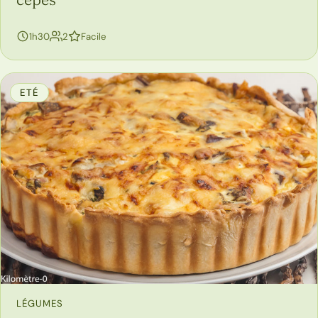
personnes
1h30
2
Facile
ETÉ
LÉGUMES