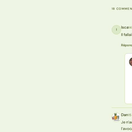
18 COMMEN
Isca
14
I
Il fal
Répon
Dan
15
D
Je n’a
l’avoc