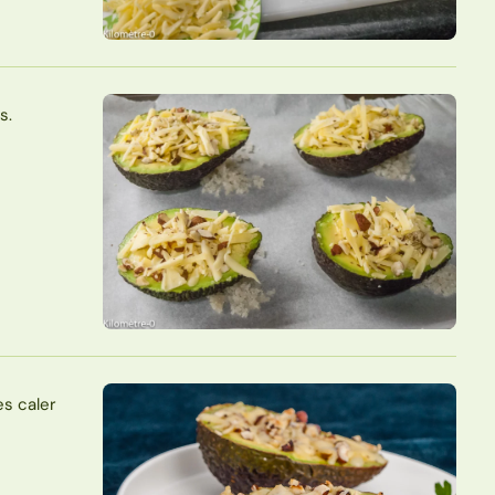
s.
es caler