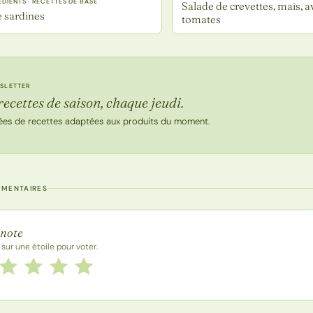
ÉDIENTS · RECETTES DE BASE
Salade de crevettes, maïs, a
e sardines
tomates
SLETTER
recettes de saison, chaque jeudi.
ées de recettes adaptées aux produits du moment.
MMENTAIRES
 la recette
 note
 sur une étoile pour voter.
 cette recette de 1 à 5 étoiles
le
2 étoiles
3 étoiles
4 étoiles
5 étoiles