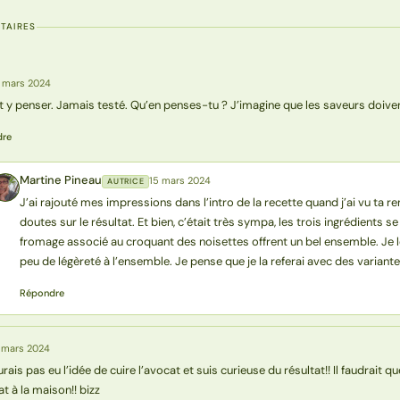
TAIRES
 mars 2024
lait y penser. Jamais testé. Qu’en penses-tu ? J’imagine que les saveurs doive
dre
Martine Pineau
15 mars 2024
AUTRICE
MP
J’ai rajouté mes impressions dans l’intro de la recette quand j’ai vu ta r
doutes sur le résultat. Et bien, c’était très sympa, les trois ingrédients s
fromage associé au croquant des noisettes offrent un bel ensemble. Je l
peu de légèreté à l’ensemble. Je pense que je la referai avec des variant
Répondre
 mars 2024
urais pas eu l’idée de cuire l’avocat et suis curieuse du résultat!! Il faudrait qu
at à la maison!! bizz