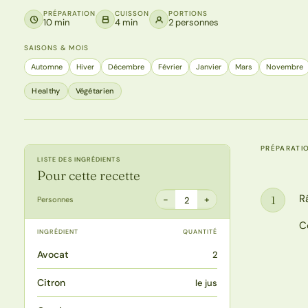
PRÉPARATION
CUISSON
PORTIONS
10 min
4 min
2 personnes
SAISONS & MOIS
Automne
Hiver
Décembre
Février
Janvier
Mars
Novembre
Healthy
Végétarien
PRÉPARATI
LISTE DES INGRÉDIENTS
Pour cette recette
R
1
−
+
Personnes
2
Étape
C
INGRÉDIENT
QUANTITÉ
Avocat
2
Citron
le jus