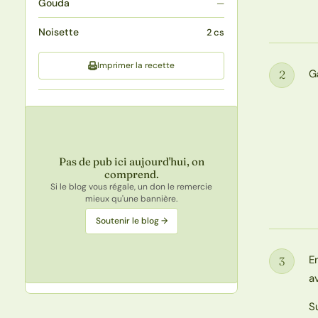
Gouda
—
Noisette
2 cs
Imprimer la recette
G
2
Étape
Pas de pub ici aujourd'hui, on
comprend.
Si le blog vous régale, un don le remercie
mieux qu'une bannière.
Soutenir le blog →
E
3
Étape
a
S