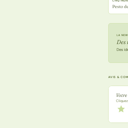
CINQ INGR
Pesto d
LA NEW
Des 
Des id
AVIS & CO
Note de
Votre
Cliquez
Notez
1 étoi