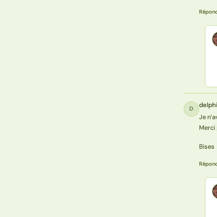
Répon
delph
D
Je n’a
Merci 
Bises
Répon