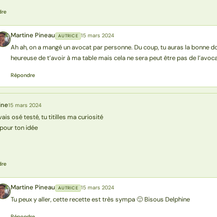
dre
Martine Pineau
15 mars 2024
AUTRICE
MP
Ah ah, on a mangé un avocat par personne. Du coup, tu auras la bonne dose
heureuse de t’avoir à ma table mais cela ne sera peut être pas de l’avoc
Répondre
ine
15 mars 2024
vais osé testé, tu titilles ma curiosité
pour ton idée
dre
Martine Pineau
15 mars 2024
AUTRICE
MP
Tu peux y aller, cette recette est très sympa 🙂 Bisous Delphine
Répondre