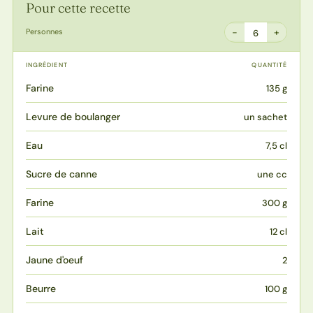
Pour cette recette
−
+
Personnes
6
INGRÉDIENT
QUANTITÉ
Farine
135 g
Levure de boulanger
un sachet
Eau
7,5 cl
Sucre de canne
une cc
Farine
300 g
Lait
12 cl
Jaune d'oeuf
2
Beurre
100 g