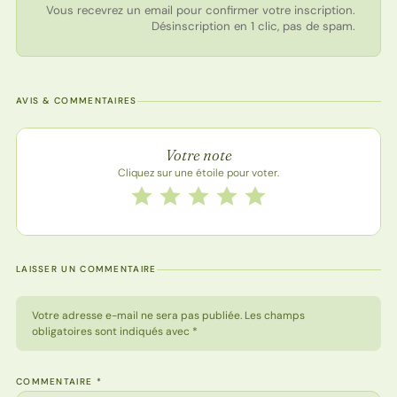
Vous recevrez un email pour confirmer votre inscription.
Désinscription en 1 clic, pas de spam.
AVIS & COMMENTAIRES
Note de la recette
Votre note
Cliquez sur une étoile pour voter.
Notez cette recette de 1 à 5 étoiles
1 étoile
2 étoiles
3 étoiles
4 étoiles
5 étoiles
LAISSER UN COMMENTAIRE
Votre adresse e-mail ne sera pas publiée. Les champs
obligatoires sont indiqués avec *
COMMENTAIRE
*