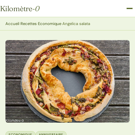
Kilomètre
-0
Kilomètre-0
Accueil
›
Recettes
›
Economique
›
Angelica salata
ECONOMIQUE
ANNIVERSAIRE