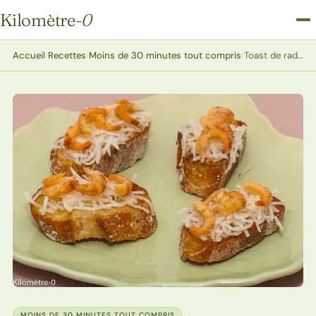
Kilomètre
-0
Kilomètre-0
Accueil
›
Recettes
›
Moins de 30 minutes tout compris
›
Toast de radis noir aux crevettes grises
MOINS DE 30 MINUTES TOUT COMPRIS