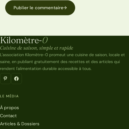
Publier le commentaire
→
Kilomètre-
0
Kilomètre-0
Cuisine de saison, simple et rapide
L'association Kilomètre-0 promeut une cuisine de saison, locale et
saine, en publiant gratuitement des recettes et des articles qui
rendent l'alimentation durable accessible à tous.
LE MÉDIA
À propos
Contact
Articles & Dossiers