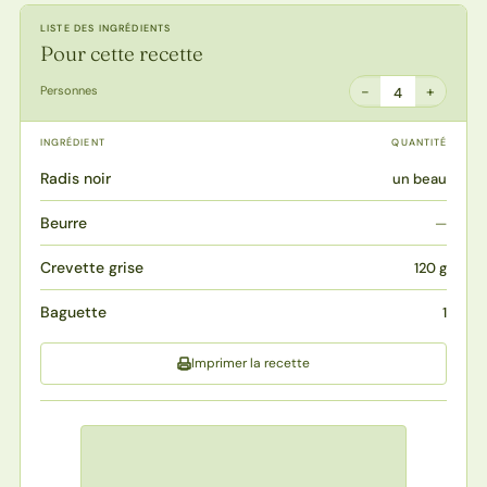
LISTE DES INGRÉDIENTS
Pour cette recette
−
+
Personnes
4
INGRÉDIENT
QUANTITÉ
Radis noir
un beau
Beurre
—
Crevette grise
120 g
Baguette
1
Imprimer la recette