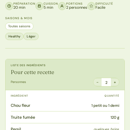
PRÉPARATION
CUISSON
PORTIONS
DIFFICULTÉ
20 min
5 min
2 personnes
Facile
SAISONS & MOIS
Toutes saisons
Healthy
Léger
LISTE DES INGRÉDIENTS
Pour cette recette
−
+
Personnes
2
INGRÉDIENT
QUANTITÉ
Chou fleur
1 petit ou 1 demi
Truite fumée
120 g
Persil
quelques brins