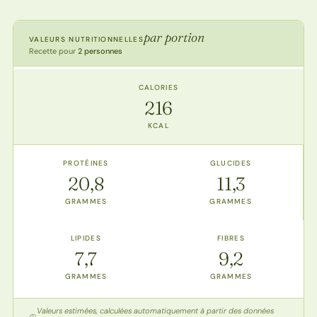
par portion
VALEURS NUTRITIONNELLES
Recette pour
2 personnes
CALORIES
216
KCAL
PROTÉINES
GLUCIDES
20,8
11,3
GRAMMES
GRAMMES
LIPIDES
FIBRES
7,7
9,2
GRAMMES
GRAMMES
Valeurs estimées, calculées automatiquement à partir des données