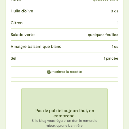
Huile d'olive
3 cs
Citron
1
Salade verte
quelques feuilles
Vinaigre balsamique blanc
1 cs
Sel
1 pincée
Imprimer la recette
Pas de pub ici aujourd'hui, on
comprend.
Si le blog vous régale, un don le remercie
mieux qu'une bannière.