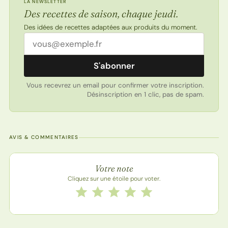
LA NEWSLETTER
Des recettes de saison, chaque jeudi.
Des idées de recettes adaptées aux produits du moment.
Adresse email
S'abonner
Vous recevrez un email pour confirmer votre inscription.
Désinscription en 1 clic, pas de spam.
AVIS & COMMENTAIRES
Note de la recette
Votre note
Cliquez sur une étoile pour voter.
Notez cette recette de 1 à 5 étoiles
1 étoile
2 étoiles
3 étoiles
4 étoiles
5 étoiles