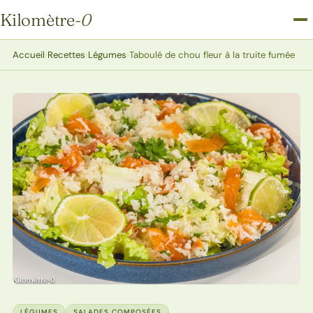
Kilomètre
-0
Kilomètre-0
Accueil
›
Recettes
›
Légumes
›
Taboulé de chou fleur à la truite fumée
LÉGUMES
SALADES COMPOSÉES