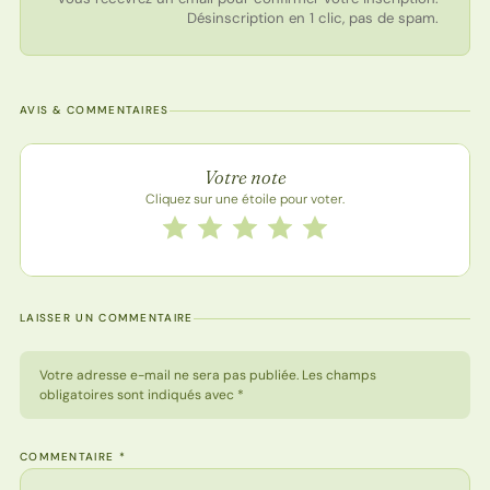
Désinscription en 1 clic, pas de spam.
AVIS & COMMENTAIRES
Note de la recette
Votre note
Cliquez sur une étoile pour voter.
Notez cette recette de 1 à 5 étoiles
1 étoile
2 étoiles
3 étoiles
4 étoiles
5 étoiles
LAISSER UN COMMENTAIRE
Votre adresse e-mail ne sera pas publiée. Les champs
obligatoires sont indiqués avec *
COMMENTAIRE
*