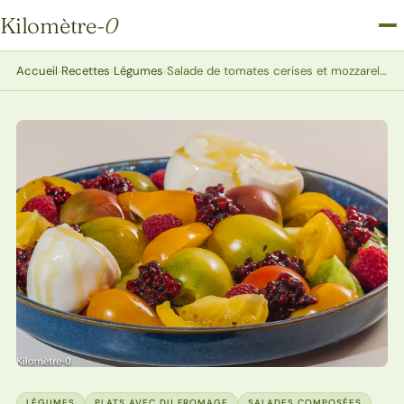
Kilomètre
-0
Kilomètre-0
Accueil
›
Recettes
›
Légumes
›
Salade de tomates cerises et mozzarella
LÉGUMES
PLATS AVEC DU FROMAGE
SALADES COMPOSÉES