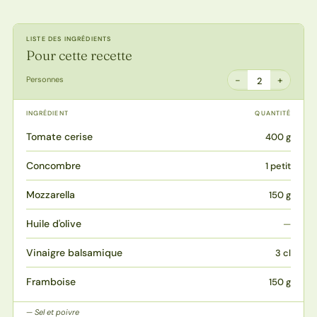
LISTE DES INGRÉDIENTS
Pour cette recette
−
+
Personnes
2
INGRÉDIENT
QUANTITÉ
Tomate cerise
400 g
Concombre
1 petit
Mozzarella
150 g
Huile d'olive
—
Vinaigre balsamique
3 cl
Framboise
150 g
Sel et poivre