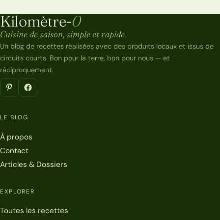
Kilomètre-
0
Kilomètre-0
Cuisine de saison, simple et rapide
Un blog de recettes réalisées avec des produits locaux et issus de
circuits courts. Bon pour la terre, bon pour nous — et
réciproquement.
LE BLOG
À propos
Contact
Articles & Dossiers
EXPLORER
Toutes les recettes