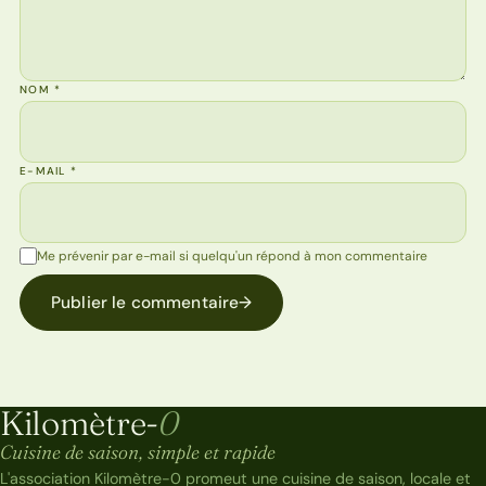
NOM
*
E-MAIL
*
Me prévenir par e-mail si quelqu'un répond à mon commentaire
Publier le commentaire
→
Kilomètre-
0
Kilomètre-0
Cuisine de saison, simple et rapide
L'association Kilomètre-0 promeut une cuisine de saison, locale et