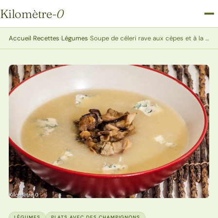
Kilomètre
-0
Kilomètre-0
Accueil
›
Recettes
›
Légumes
›
Soupe de céleri rave aux cèpes et à la fourme d’Ambert
LÉGUMES
PLATS AVEC DES CHAMPIGNONS