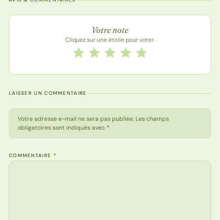
Note de la recette
Votre note
Cliquez sur une étoile pour voter.
Notez cette recette de 1 à 5 étoiles
1 étoile
2 étoiles
3 étoiles
4 étoiles
5 étoiles
LAISSER UN COMMENTAIRE
Votre adresse e-mail ne sera pas publiée. Les champs
obligatoires sont indiqués avec *
COMMENTAIRE
*