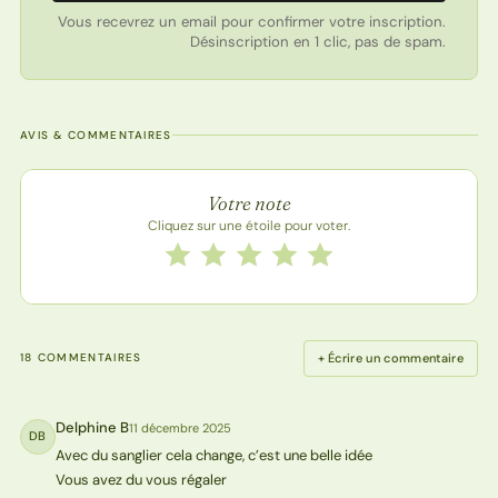
Vous recevrez un email pour confirmer votre inscription.
Désinscription en 1 clic, pas de spam.
AVIS & COMMENTAIRES
Note de la recette
Votre note
Cliquez sur une étoile pour voter.
Notez cette recette de 1 à 5 étoiles
1 étoile
2 étoiles
3 étoiles
4 étoiles
5 étoiles
+ Écrire un commentaire
18 COMMENTAIRES
Delphine B
11 décembre 2025
DB
Avec du sanglier cela change, c’est une belle idée
Vous avez du vous régaler