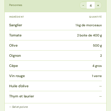
−
+
Personnes
4
INGRÉDIENT
QUANTITÉ
Sanglier
1 kg de morceaux
Tomate
2 boite de 400 g
Olive
500 g
Oignon
2
Cèpe
4 gros
Vin rouge
1 verre
Huile d'olive
—
Thym et laurier
—
Sel et poivre