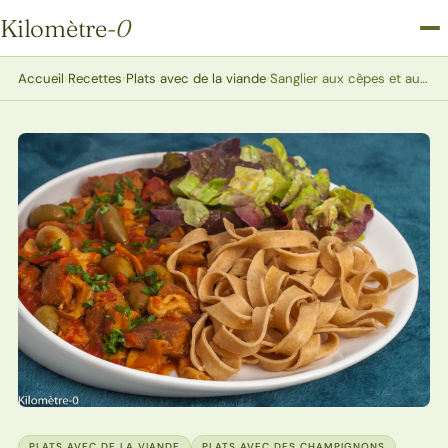
Kilomètre
-0
Kilomètre-0
Accueil
›
Recettes
›
Plats avec de la viande
›
Sanglier aux cèpes et aux olives
PLATS AVEC DE LA VIANDE
PLATS AVEC DES CHAMPIGNONS