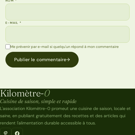
NOM
*
E-MAIL
*
Me prévenir par e-mail si quelqu'un répond à mon commentaire
Publier le commentaire
→
Kilomètre-
0
Kilomètre-0
Cuisine de saison, simple et rapide
L'association Kilomètre-0 promeut une cuisine de saison, locale et
saine, en publiant gratuitement des recettes et des articles qui
rendent l'alimentation durable accessible à tous.