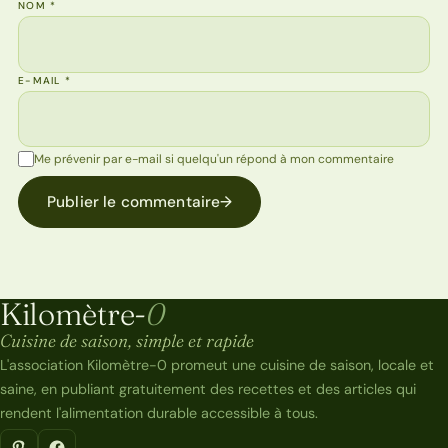
NOM
*
E-MAIL
*
Me prévenir par e-mail si quelqu'un répond à mon commentaire
Publier le commentaire
→
Kilomètre-
0
Kilomètre-0
Cuisine de saison, simple et rapide
L'association Kilomètre-0 promeut une cuisine de saison, locale et
saine, en publiant gratuitement des recettes et des articles qui
rendent l'alimentation durable accessible à tous.