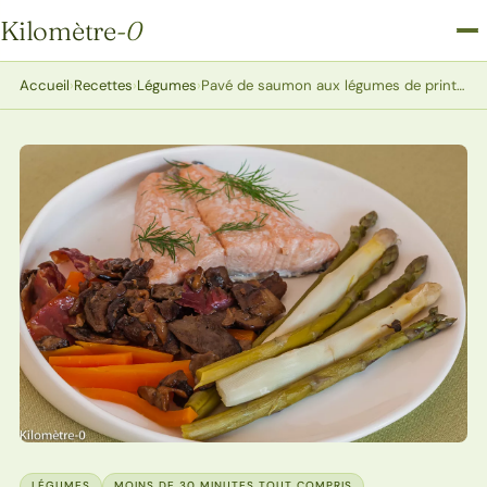
Kilomètre
-0
Kilomètre-0
Accueil
›
Recettes
›
Légumes
›
Pavé de saumon aux légumes de printemps
LÉGUMES
MOINS DE 30 MINUTES TOUT COMPRIS