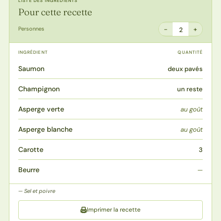
LISTE DES INGRÉDIENTS
Pour cette recette
−
+
Personnes
2
INGRÉDIENT
QUANTITÉ
Saumon
deux pavés
Champignon
un reste
Asperge verte
au goût
Asperge blanche
au goût
Carotte
3
Beurre
—
Sel et poivre
Imprimer la recette