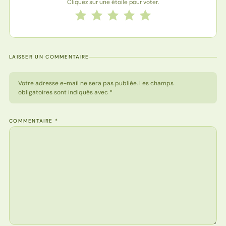
Cliquez sur une étoile pour voter.
Notez cette recette de 1 à 5 étoiles
1 étoile
2 étoiles
3 étoiles
4 étoiles
5 étoiles
LAISSER UN COMMENTAIRE
Votre adresse e-mail ne sera pas publiée. Les champs
obligatoires sont indiqués avec *
COMMENTAIRE
*