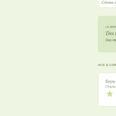
Crème a
LA NEW
Des 
Des id
AVIS & CO
Note de
Votre
Cliquez
Notez
1 étoi