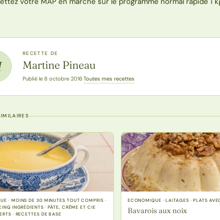
ettez votre MAP en marche sur le programme normal rapide 1 k
RECETTE DE
Martine Pineau
M
Toutes mes recettes
Publié le 8 octobre 2016
·
IMILAIRES
E · MOINS DE 30 MINUTES TOUT COMPRIS ·
ECONOMIQUE · LAITAGES · PLATS AVE
INQ INGRÉDIENTS · PÂTE, CRÈME ET CIE
Bavarois aux noix
ERTS · RECETTES DE BASE