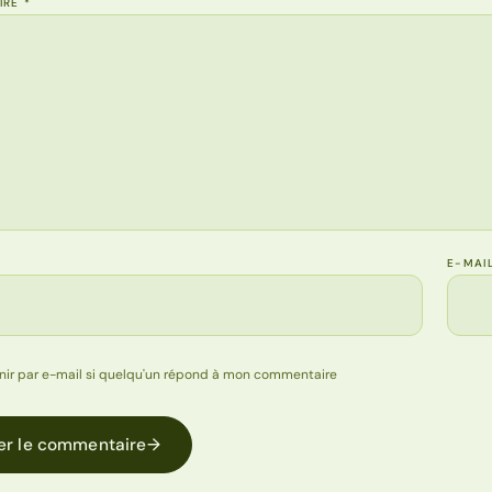
IRE
*
E-MAI
nir par e-mail si quelqu'un répond à mon commentaire
er le commentaire
→