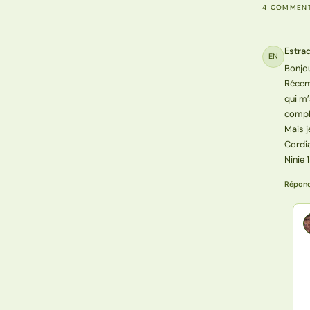
4 COMMENT
Estra
EN
Bonjo
Récemm
qui m’
compli
Mais j
Cordi
Ninie 
Répon