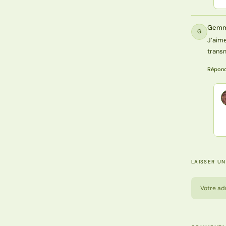
Gem
G
J’aime
transm
Répon
LAISSER U
Votre ad