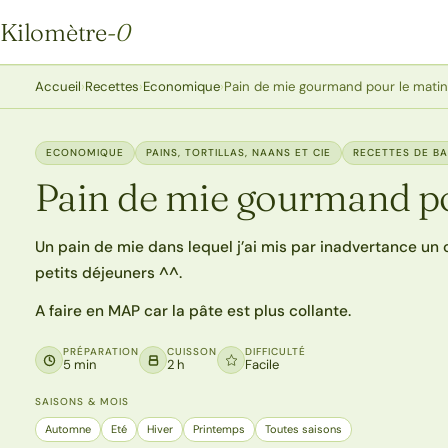
Kilomètre
-0
Kilomètre-0
Accueil
›
Recettes
›
Economique
›
Pain de mie gourmand pour le mati
ECONOMIQUE
PAINS, TORTILLAS, NAANS ET CIE
RECETTES DE B
Pain de mie gourmand po
Un pain de mie dans lequel j’ai mis par inadvertance un o
petits déjeuners ^^.
A faire en MAP car la pâte est plus collante.
PRÉPARATION
CUISSON
DIFFICULTÉ
5 min
2 h
Facile
SAISONS & MOIS
Automne
Eté
Hiver
Printemps
Toutes saisons