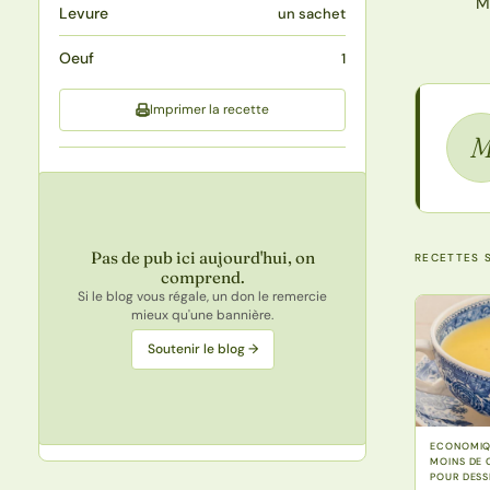
M
Levure
un sachet
Oeuf
1
Imprimer la recette
Pas de pub ici aujourd'hui, on
RECETTES S
comprend.
Si le blog vous régale, un don le remercie
mieux qu'une bannière.
Soutenir le blog →
ECONOMIQU
MOINS DE C
POUR DESS