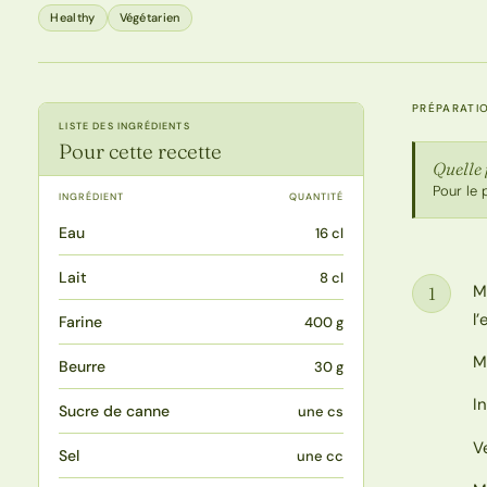
Healthy
Végétarien
PRÉPARATI
LISTE DES INGRÉDIENTS
Pour cette recette
Quelle 
Pour le 
INGRÉDIENT
QUANTITÉ
Eau
16 cl
Lait
8 cl
M
1
Étape
l’
Farine
400 g
M
Beurre
30 g
I
Sucre de canne
une cs
V
Sel
une cc