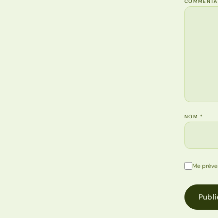
COMMENTA
NOM
*
Me préve
Publi