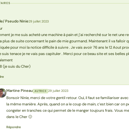
AIRES
de/ Pseudo Ninie
29 juillet 2023
ur
ent je me suis acheté une machine à pain et j’ai recherché sur le net une rec
a plus de suite concernant le pain de mie gourmand. Maintenant il va falloir 
quée pour moi la notice difficile à suivre . Je vais avoir 76 ans le 12 Aout pro
e suis tenace je ne vais pas capituler . Merci pour ce beau site et ses belles
alement
18 (je suis du Cher)
dre
Martine Pineau
29 juillet 2023
AUTRICE
MP
Bonsoir Ninie, merci de votre gentil retour. Oui, il faut se familiariser av
la même manière. Après, quand on a le coup de main, c’est bien car on peu
congeler en tranches ce qui permet de le manger toujours frais. Vous me d
dans le Cher 🙂
Répondre