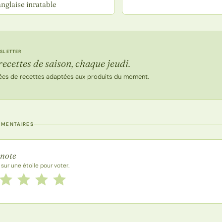
nglaise inratable
SLETTER
recettes de saison, chaque jeudi.
ées de recettes adaptées aux produits du moment.
MMENTAIRES
 la recette
 note
 sur une étoile pour voter.
 cette recette de 1 à 5 étoiles
le
2 étoiles
3 étoiles
4 étoiles
5 étoiles