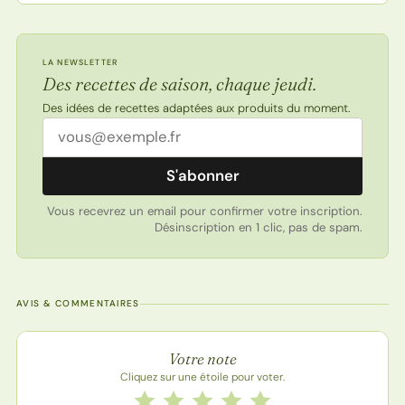
LA NEWSLETTER
Des recettes de saison, chaque jeudi.
Des idées de recettes adaptées aux produits du moment.
Adresse email
S'abonner
Vous recevrez un email pour confirmer votre inscription.
Désinscription en 1 clic, pas de spam.
AVIS & COMMENTAIRES
Note de la recette
Votre note
Cliquez sur une étoile pour voter.
Notez cette recette de 1 à 5 étoiles
1 étoile
2 étoiles
3 étoiles
4 étoiles
5 étoiles