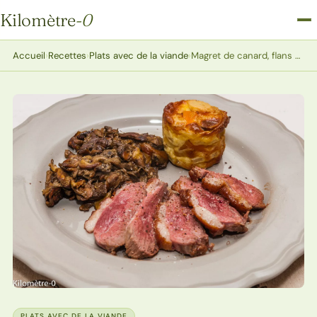
Kilomètre
-0
Kilomètre-0
Accueil
›
Recettes
›
Plats avec de la viande
›
Magret de canard, flans de légumes oubliés et cèpes
PLATS AVEC DE LA VIANDE