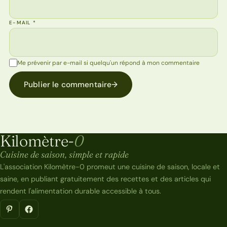
E-MAIL
*
Me prévenir par e-mail si quelqu'un répond à mon commentaire
Publier le commentaire
→
Kilomètre-
0
Kilomètre-0
Cuisine de saison, simple et rapide
L'association Kilomètre-0 promeut une cuisine de saison, locale et
saine, en publiant gratuitement des recettes et des articles qui
rendent l'alimentation durable accessible à tous.