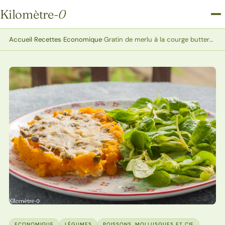
Kilomètre
-0
Kilomètre-0
Accueil
›
Recettes
›
Economique
›
Gratin de merlu à la courge butternut
ECONOMIQUE
LÉGUMES
POISSONS, MOLLUSQUES ET CIE