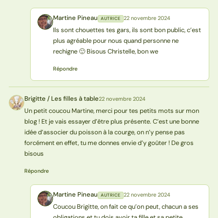
Martine Pineau
22 novembre 2024
AUTRICE
MP
Ils sont chouettes tes gars, ils sont bon public, c’est
plus agréable pour nous quand personne ne
rechigne 🙂 Bisous Christelle, bon we
Répondre
Brigitte / Les filles à table
22 novembre 2024
BT
Un petit coucou Martine, merci pour tes petits mots sur mon
blog ! Et je vais essayer d’être plus présente. C’est une bonne
idée d’associer du poisson à la courge, on n’y pense pas
forcément en effet, tu me donnes envie d’y goûter ! De gros
bisous
Répondre
Martine Pineau
22 novembre 2024
AUTRICE
MP
Coucou Brigitte, on fait ce qu’on peut, chacun a ses
obligations et tu dois avoir ta fille et sa petite