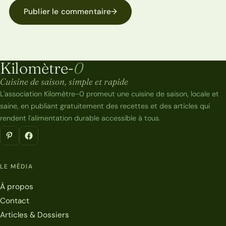
Publier le commentaire
→
Kilomètre-
0
Kilomètre-0
Cuisine de saison, simple et rapide
L'association Kilomètre-0 promeut une cuisine de saison, locale et
saine, en publiant gratuitement des recettes et des articles qui
rendent l'alimentation durable accessible à tous.
LE MÉDIA
À propos
Contact
Articles & Dossiers