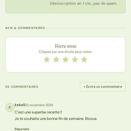
Désinscription en 1 clic, pas de spam.
AVIS & COMMENTAIRES
Note de la recette
Votre note
Cliquez sur une étoile pour voter.
Notez cette recette de 1 à 5 étoiles
1 étoile
2 étoiles
3 étoiles
4 étoiles
5 étoiles
+ Écrire un commentaire
20 COMMENTAIRES
kekeli
22 novembre 2024
K
C’est une superbe recette !!
Je te souhaite une bonne fin de semaine. Bisous
Répondre