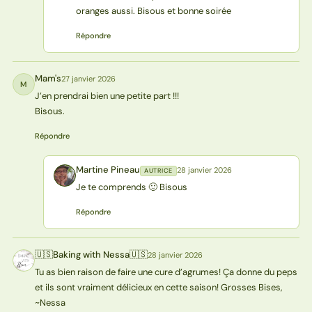
oranges aussi. Bisous et bonne soirée
Répondre
Mam's
27 janvier 2026
M
J’en prendrai bien une petite part !!!
Bisous.
Répondre
Martine Pineau
28 janvier 2026
AUTRICE
MP
Je te comprends 🙂 Bisous
Répondre
🇺🇸Baking with Nessa🇺🇸
28 janvier 2026
🇺N
Tu as bien raison de faire une cure d’agrumes! Ça donne du peps
et ils sont vraiment délicieux en cette saison! Grosses Bises,
~Nessa