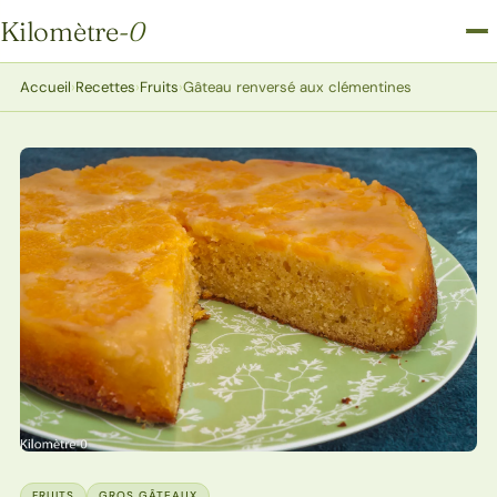
Kilomètre
-0
Kilomètre-0
Accueil
›
Recettes
›
Fruits
›
Gâteau renversé aux clémentines
FRUITS
GROS GÂTEAUX