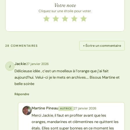
Votre note
Cliquez sur une étoile pour voter.
Notez cette recette de 1 à 5 étoiles
1 étoile
2 étoiles
3 étoiles
4 étoiles
5 étoiles
+ Écrire un commentaire
28 COMMENTAIRES
Jackie
27 janvier 2026
J
Délicieuse idée , c’est un moelleux à l’orange que j’ai fait
aujourd’hui. Velui-ci je le mets en archives…. Bisous Martine et
belle soirée
Répondre
Martine Pineau
27 janvier 2026
AUTRICE
MP
Merci Jackie, il faut en profiter avant que les
oranges, mandarines et clémentines ne quittent les
étals. Elles sont super bonnes en ce moment les