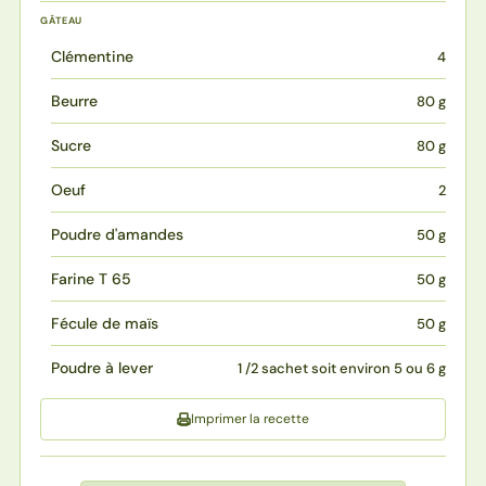
GÂTEAU
Clémentine
4
Beurre
80 g
Sucre
80 g
Oeuf
2
Poudre d'amandes
50 g
Farine T 65
50 g
Fécule de maïs
50 g
Poudre à lever
1 /2 sachet soit environ 5 ou 6 g
Imprimer la recette