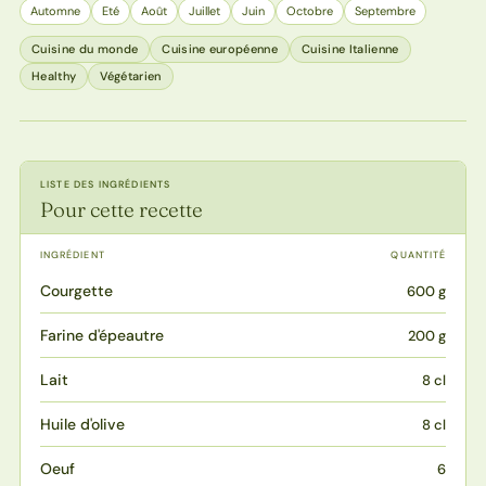
Automne
Eté
Août
Juillet
Juin
Octobre
Septembre
Cuisine du monde
Cuisine européenne
Cuisine Italienne
Healthy
Végétarien
LISTE DES INGRÉDIENTS
Pour cette recette
INGRÉDIENT
QUANTITÉ
Courgette
600 g
Farine d'épeautre
200 g
Lait
8 cl
Huile d'olive
8 cl
Oeuf
6