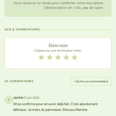
Vous recevrez un email pour confirmer votre inscription.
Désinscription en 1 clic, pas de spam.
AVIS & COMMENTAIRES
Note de la recette
Votre note
Cliquez sur une étoile pour voter.
Notez cette recette de 1 à 5 étoiles
1 étoile
2 étoiles
3 étoiles
4 étoiles
5 étoiles
+ Écrire un commentaire
23 COMMENTAIRES
Jackie
27 juin 2024
J
Oh je confirme pour en avoir déjà fait. C’est absolument
délicieux. Je mets du parmesan. Bisousu Martine