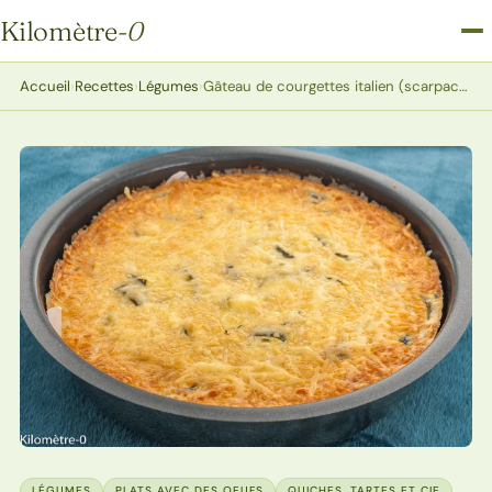
Kilomètre
-0
Kilomètre-0
Accueil
›
Recettes
›
Légumes
›
Gâteau de courgettes italien (scarpaccia di zucchine)
LÉGUMES
PLATS AVEC DES OEUFS
QUICHES, TARTES ET CIE