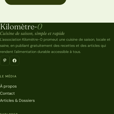
Kilomètre-
0
Kilomètre-0
Cuisine de saison, simple et rapide
L'association Kilomètre-0 promeut une cuisine de saison, locale et
saine, en publiant gratuitement des recettes et des articles qui
rendent l'alimentation durable accessible à tous.
LE MÉDIA
À propos
Contact
Articles & Dossiers