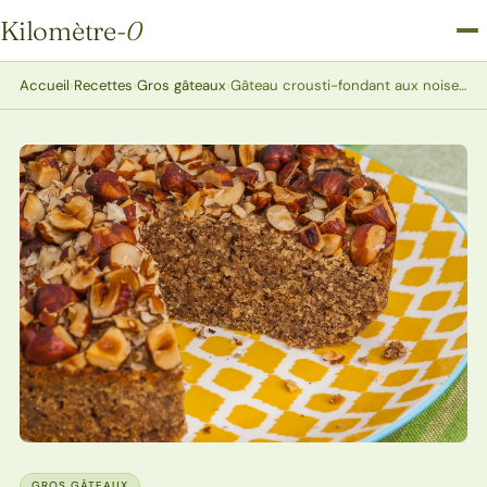
Kilomètre
-0
Kilomètre-0
Accueil
›
Recettes
›
Gros gâteaux
›
Gâteau crousti-fondant aux noisettes
GROS GÂTEAUX