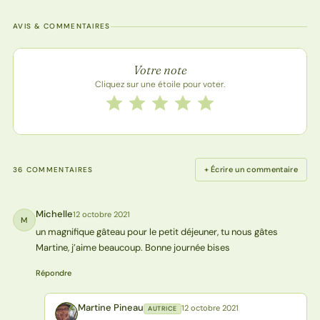
AVIS & COMMENTAIRES
Note de la recette
Votre note
Cliquez sur une étoile pour voter.
Notez cette recette de 1 à 5 étoiles
1 étoile
2 étoiles
3 étoiles
4 étoiles
5 étoiles
+ Écrire un commentaire
36 COMMENTAIRES
Michelle
12 octobre 2021
M
un magnifique gâteau pour le petit déjeuner, tu nous gâtes
Martine, j’aime beaucoup. Bonne journée bises
Répondre
Martine Pineau
12 octobre 2021
AUTRICE
MP