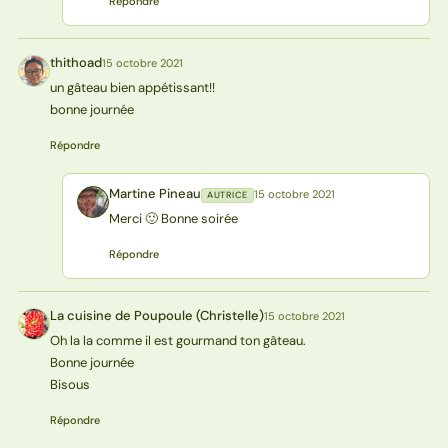
Répondre
thithoad
15 octobre 2021
T
un gâteau bien appétissant!!
bonne journée
Répondre
Martine Pineau
15 octobre 2021
AUTRICE
MP
Merci 🙂 Bonne soirée
Répondre
La cuisine de Poupoule (Christelle)
15 octobre 2021
L(
Oh la la comme il est gourmand ton gâteau.
Bonne journée
Bisous
Répondre