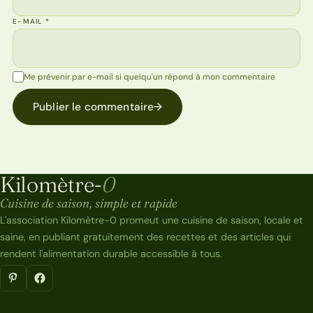
E-MAIL
*
Me prévenir par e-mail si quelqu'un répond à mon commentaire
Publier le commentaire
→
Kilomètre-
0
Kilomètre-0
Cuisine de saison, simple et rapide
L'association Kilomètre-0 promeut une cuisine de saison, locale et
saine, en publiant gratuitement des recettes et des articles qui
rendent l'alimentation durable accessible à tous.