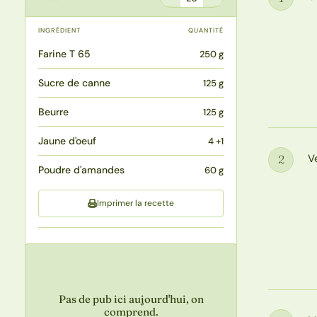
Étape
INGRÉDIENT
QUANTITÉ
Farine T 65
250 g
Sucre de canne
125 g
Beurre
125 g
Jaune d'oeuf
4 +1
V
2
Étape
Poudre d'amandes
60 g
Imprimer la recette
Pas de pub ici aujourd'hui, on
comprend.