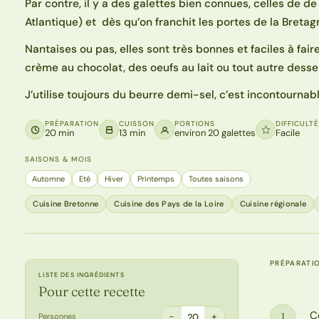
Par contre, il y a des galettes bien connues, celles de d
Atlantique) et dès qu’on franchit les portes de la Bretag
Nantaises ou pas, elles sont très bonnes et faciles à fai
crème au chocolat, des oeufs au lait ou tout autre desser
J’utilise toujours du beurre demi-sel, c’est incontournabl
PRÉPARATION
CUISSON
PORTIONS
DIFFICULT
20 min
13 min
environ 20 galettes
Facile
SAISONS & MOIS
Automne
Eté
Hiver
Printemps
Toutes saisons
Cuisine Bretonne
Cuisine des Pays de la Loire
Cuisine régionale
PRÉPARATI
LISTE DES INGRÉDIENTS
Pour cette recette
C
1
−
+
Personnes
20