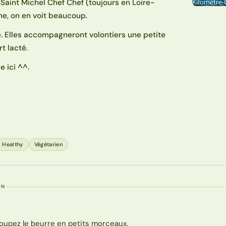
e Saint Michel Chef Chef (toujours en Loire-
ne, on en voit beaucoup.
re. Elles accompagneront volontiers une petite
t lacté.
e ici ^^.
É
Healthy
Végétarien
ON
oupez le beurre en petits morceaux.