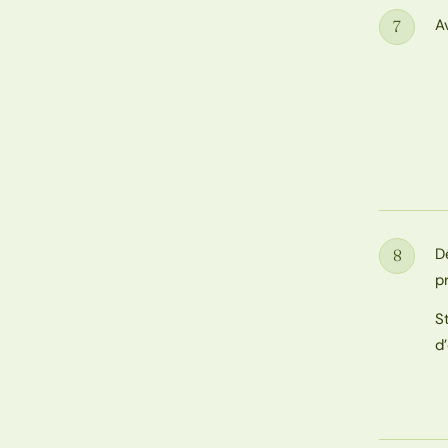
A
7
Étape
D
8
Étape
p
S
d