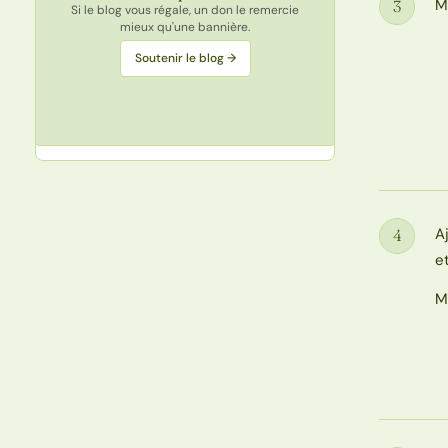
M
3
Si le blog vous régale, un don le remercie
Étape
mieux qu'une bannière.
Soutenir le blog →
A
4
Étape
e
M