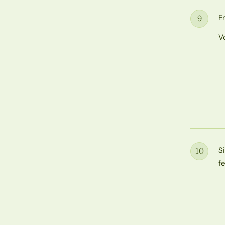
E
9
Étape
V
S
10
Étape
fe