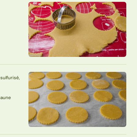
sulfurisé,
 jaune