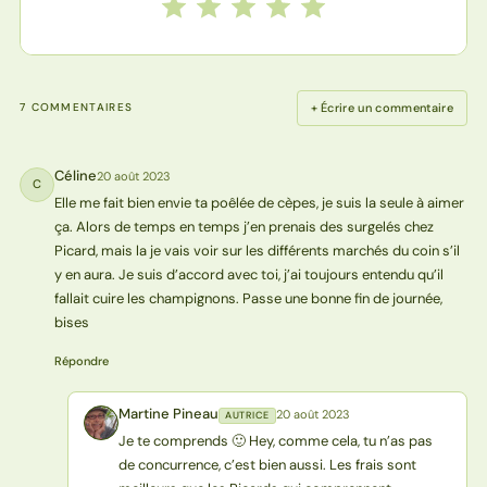
Notez cette recette de 1 à 5 étoiles
1 étoile
2 étoiles
3 étoiles
4 étoiles
5 étoiles
+ Écrire un commentaire
7 COMMENTAIRES
Céline
20 août 2023
C
Elle me fait bien envie ta poêlée de cèpes, je suis la seule à aimer
ça. Alors de temps en temps j’en prenais des surgelés chez
Picard, mais la je vais voir sur les différents marchés du coin s’il
y en aura. Je suis d’accord avec toi, j’ai toujours entendu qu’il
fallait cuire les champignons. Passe une bonne fin de journée,
bises
Répondre
Martine Pineau
20 août 2023
AUTRICE
MP
Je te comprends 🙂 Hey, comme cela, tu n’as pas
de concurrence, c’est bien aussi. Les frais sont