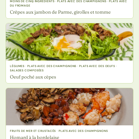
MOINS DE CINQ INGRÉDIENTS · PLATS AVEC DES CHAMPIGNONS · PLATS AVEC
DU FROMAGE
Crêpes aux jambon de Parme, girolles et tomme
LÉGUMES · PLATS AVEC DES CHAMPIGNONS · PLATS AVEC DES OEUFS ·
SALADES COMPOSÉES
Oeuf poché aux cèpes
FRUITS DE MER ET CRUSTACÉS · PLATS AVEC DES CHAMPIGNONS
Homard à la bordelaise