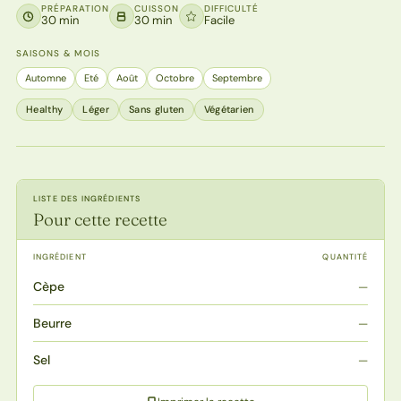
PRÉPARATION
CUISSON
DIFFICULTÉ
30 min
30 min
Facile
SAISONS & MOIS
Automne
Eté
Août
Octobre
Septembre
Healthy
Léger
Sans gluten
Végétarien
LISTE DES INGRÉDIENTS
Pour cette recette
INGRÉDIENT
QUANTITÉ
Cèpe
—
Beurre
—
Sel
—