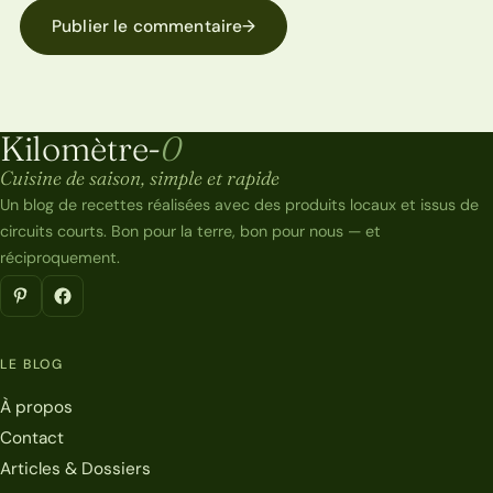
Publier le commentaire
→
Kilomètre-
0
Kilomètre-0
Cuisine de saison, simple et rapide
Un blog de recettes réalisées avec des produits locaux et issus de
circuits courts. Bon pour la terre, bon pour nous — et
réciproquement.
LE BLOG
À propos
Contact
Articles & Dossiers