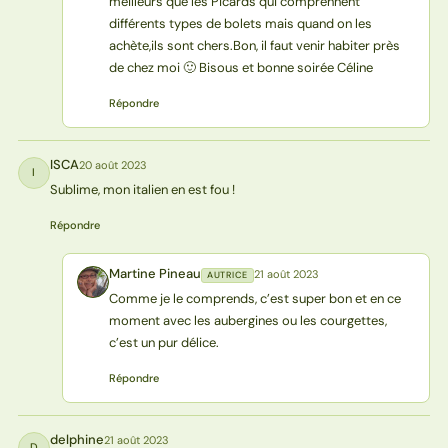
meilleurs que les Picards qui comprennent
différents types de bolets mais quand on les
achète,ils sont chers.Bon, il faut venir habiter près
de chez moi 🙂 Bisous et bonne soirée Céline
Répondre
ISCA
20 août 2023
I
Sublime, mon italien en est fou !
Répondre
Martine Pineau
21 août 2023
AUTRICE
MP
Comme je le comprends, c’est super bon et en ce
moment avec les aubergines ou les courgettes,
c’est un pur délice.
Répondre
delphine
21 août 2023
D