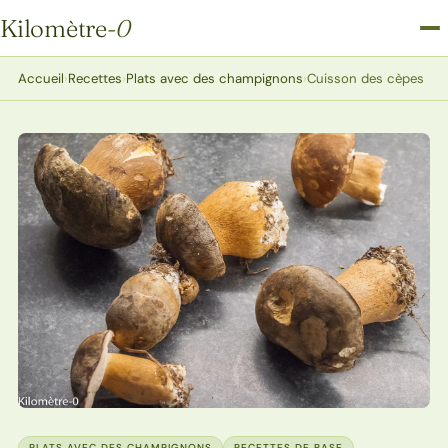
Kilomètre
-0
Kilomètre-0
Accueil
›
Recettes
›
Plats avec des champignons
›
Cuisson des cèpes
PLATS AVEC DES CHAMPIGNONS
RECETTES DE BASE