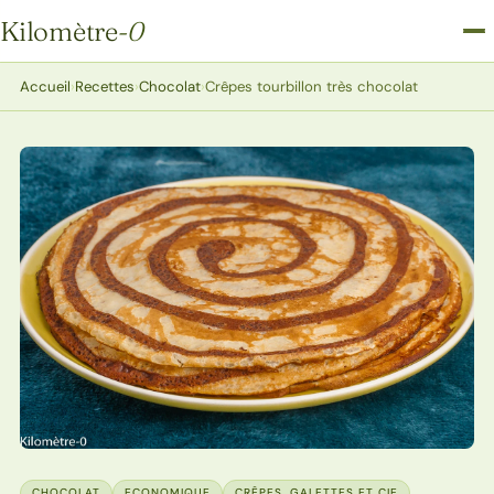
Kilomètre
-0
Kilomètre-0
Accueil
›
Recettes
›
Chocolat
›
Crêpes tourbillon très chocolat
CHOCOLAT
ECONOMIQUE
CRÊPES, GALETTES ET CIE