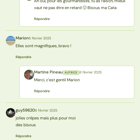
Ah oui, pour les gourmandises, tu as raison, mieux
vaut ne pas être en retard 🙂 Bisous ma Cata
Répondre
Marion
6 février 2025
M
Elles sont magnifiques, bravo !
Répondre
Martine Pineau
6 février 2025
AUTRICE
MP
Merci, c’est gentil Marion
Répondre
guy59620
6 février 2025
G
jolies crêpes mais plus pour moi
des bisous
Répondre