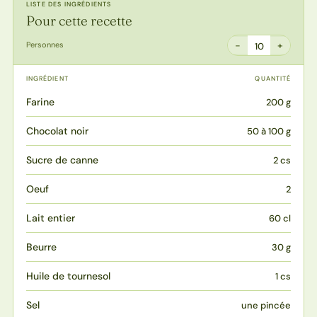
LISTE DES INGRÉDIENTS
Pour cette recette
−
+
Personnes
10
INGRÉDIENT
QUANTITÉ
Farine
200 g
Chocolat noir
50 à 100 g
Sucre de canne
2 cs
Oeuf
2
Lait entier
60 cl
Beurre
30 g
Huile de tournesol
1 cs
Sel
une pincée