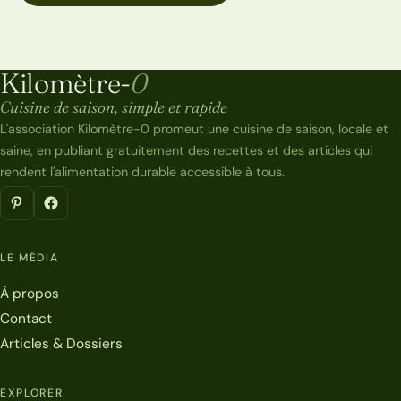
Kilomètre-
0
Kilomètre-0
Cuisine de saison, simple et rapide
L'association Kilomètre-0 promeut une cuisine de saison, locale et
saine, en publiant gratuitement des recettes et des articles qui
rendent l'alimentation durable accessible à tous.
LE MÉDIA
À propos
Contact
Articles & Dossiers
EXPLORER