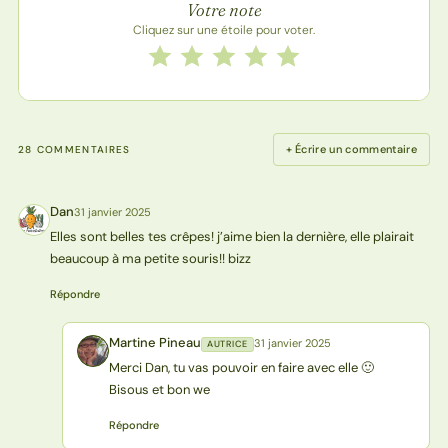
Votre note
Cliquez sur une étoile pour voter.
Notez cette recette de 1 à 5 étoiles
1 étoile
2 étoiles
3 étoiles
4 étoiles
5 étoiles
+ Écrire un commentaire
28 COMMENTAIRES
Dan
31 janvier 2025
D
Elles sont belles tes crêpes! j’aime bien la dernière, elle plairait
beaucoup à ma petite souris!! bizz
Répondre
Martine Pineau
31 janvier 2025
AUTRICE
MP
Merci Dan, tu vas pouvoir en faire avec elle 🙂
Bisous et bon we
Répondre