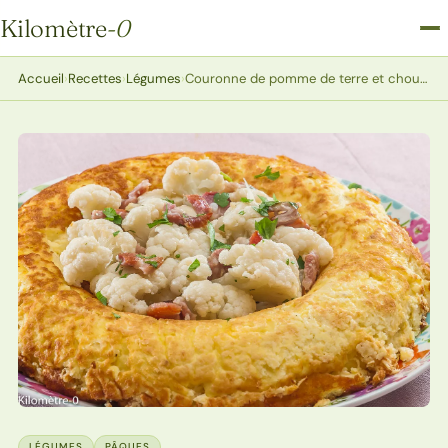
Kilomètre
-0
Kilomètre-0
Accueil
›
Recettes
›
Légumes
›
Couronne de pomme de terre et chou fleur
LÉGUMES
PÂQUES