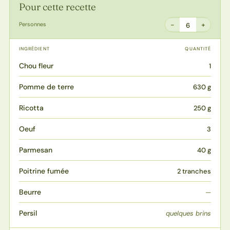
Pour cette recette
−
+
Personnes
6
INGRÉDIENT
QUANTITÉ
Chou fleur
1
Pomme de terre
630 g
Ricotta
250 g
Oeuf
3
Parmesan
40 g
Poitrine fumée
2 tranches
Beurre
—
Persil
quelques brins