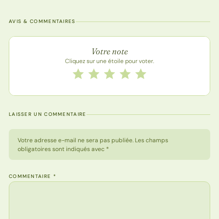
AVIS & COMMENTAIRES
Note de la recette
Votre note
Cliquez sur une étoile pour voter.
Notez cette recette de 1 à 5 étoiles
1 étoile
2 étoiles
3 étoiles
4 étoiles
5 étoiles
LAISSER UN COMMENTAIRE
Votre adresse e-mail ne sera pas publiée. Les champs
obligatoires sont indiqués avec *
COMMENTAIRE
*