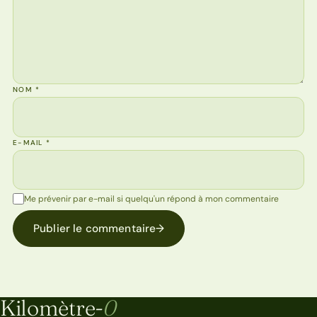
NOM
*
E-MAIL
*
Me prévenir par e-mail si quelqu'un répond à mon commentaire
Publier le commentaire
→
Kilomètre-
0
Kilomètre-0