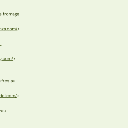
de fromage
enza.com/
>
-
og.com/
>
ufres au
del.com/
>
vec