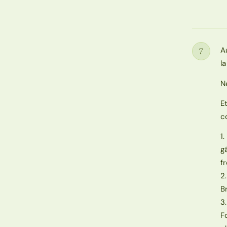
A
7
Étape
l
N
E
c
1
g
f
2
B
3
F