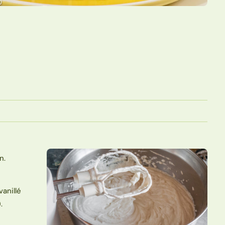
n.
vanillé
.