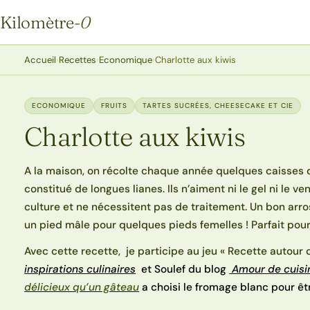
Kilomètre
-0
Kilomètre-0
Accueil
›
Recettes
›
Economique
›
Charlotte aux kiwis
ECONOMIQUE
FRUITS
TARTES SUCRÉES, CHEESECAKE ET CIE
Charlotte aux kiwis
A la maison, on récolte chaque année quelques caisses de
constitué de longues lianes. Ils n’aiment ni le gel ni le ve
culture et ne nécessitent pas de traitement. Un bon arros
un pied mâle pour quelques pieds femelles ! Parfait pour
Avec cette recette, je participe au jeu « Recette autour
inspirations culinaires
et Soulef du blog
Amour de cuisi
délicieux qu’un gâteau
a choisi le fromage blanc pour êt