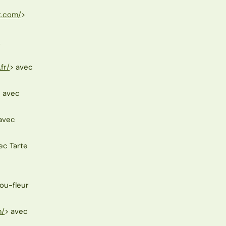
t.com/
>
-
fr/
> avec
> avec
avec
ec Tarte
ou-fleur
m/
> avec