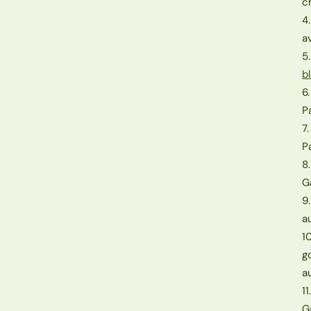
c
4
a
5
b
6
P
7
P
8
G
9
a
1
g
a
1
G