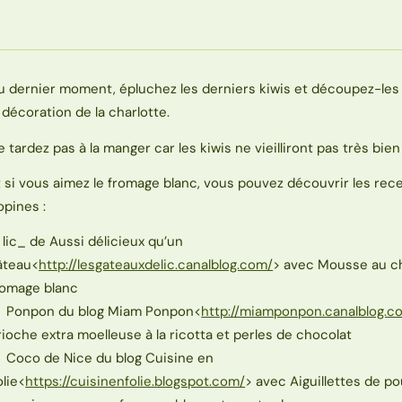
u dernier moment, épluchez les derniers kiwis et découpez-les 
a décoration de la charlotte.
e tardez pas à la manger car les kiwis ne vieilliront pas très bien 
t si vous aimez le fromage blanc, vous pouvez découvrir les rec
opines :
. lic_ de Aussi délicieux qu’un
âteau<
http://lesgateauxdelic.canalblog.com/
> avec Mousse au c
romage blanc
. Ponpon du blog Miam Ponpon<
http://miamponpon.canalblog.c
rioche extra moelleuse à la ricotta et perles de chocolat
. Coco de Nice du blog Cuisine en
olie<
https://cuisinenfolie.blogspot.com/
> avec Aiguillettes de po