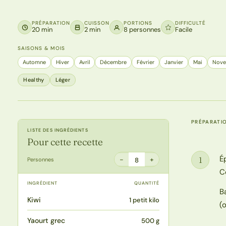
PRÉPARATION
CUISSON
PORTIONS
DIFFICULTÉ
20 min
2 min
8 personnes
Facile
SAISONS & MOIS
Automne
Hiver
Avril
Décembre
Février
Janvier
Mai
Nov
Healthy
Léger
PRÉPARATI
LISTE DES INGRÉDIENTS
Pour cette recette
É
1
−
+
Personnes
8
Étape
C
INGRÉDIENT
QUANTITÉ
B
Kiwi
1 petit kilo
(
Yaourt grec
500 g