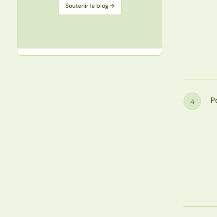
Soutenir le blog →
P
4
Étape