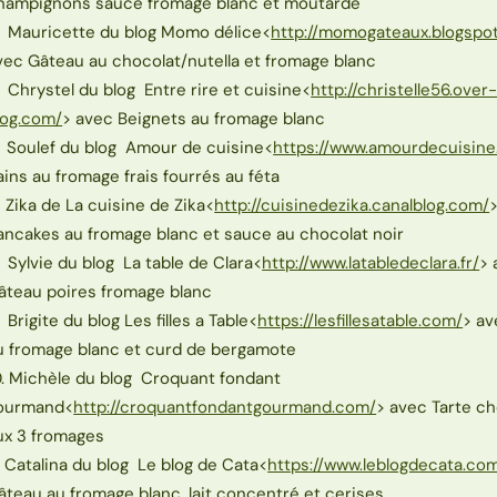
hampignons sauce fromage blanc et moutarde
. Mauricette du blog Momo délice<
http://momogateaux.blogspo
vec Gâteau au chocolat/nutella et fromage blanc
. Chrystel du blog Entre rire et cuisine<
http://christelle56.over
log.com/
> avec Beignets au fromage blanc
. Soulef du blog Amour de cuisine<
https://www.amourdecuisine.
ains au fromage frais fourrés au féta
. Zika de La cuisine de Zika<
http://cuisinedezika.canalblog.com/
ancakes au fromage blanc et sauce au chocolat noir
. Sylvie du blog La table de Clara<
http://www.latabledeclara.fr/
> 
âteau poires fromage blanc
. Brigite du blog Les filles a Table<
https://lesfillesatable.com/
> av
u fromage blanc et curd de bergamote
0. Michèle du blog Croquant fondant
ourmand<
http://croquantfondantgourmand.com/
> avec Tarte ch
ux 3 fromages
1. Catalina du blog Le blog de Cata<
https://www.leblogdecata.co
âteau au fromage blanc, lait concentré et cerises