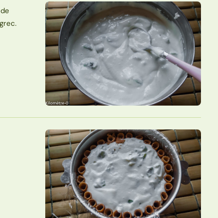
 de
grec.