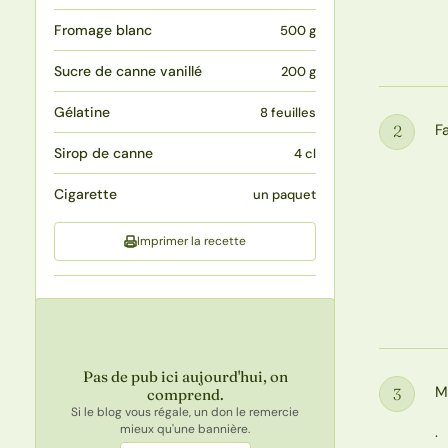
Fromage blanc
500 g
Sucre de canne vanillé
200 g
Gélatine
8 feuilles
F
2
Étape
Sirop de canne
4 cl
Cigarette
un paquet
Imprimer la recette
Pas de pub ici aujourd'hui, on
M
3
comprend.
Étape
Si le blog vous régale, un don le remercie
mieux qu'une bannière.
.