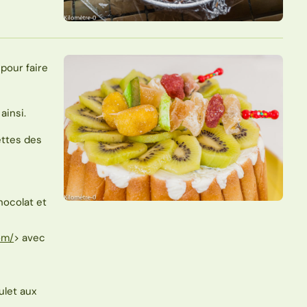
pour faire
ainsi.
ettes des
hocolat et
om/
> avec
ulet aux