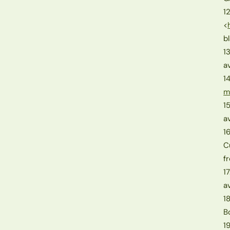
1
<
b
1
a
1
m
1
a
1
C
f
1
a
1
B
1