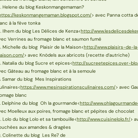
2. Helene du blog Keskonmangemaman?
https://keskonmangemaman.blogspot.com/
> avec Panna cotta 
lanc à la fève tonka
3. Ilhem du blog Les Délices de Kenza<
http://www.lesdelicesdek
vec Verrines au fromage blanc et saumon fumé
4. Michelle du blog Plaisir de la Maison<
http://www.plaisirs-de-la
aison.com/
> avec Knödels aux abricots (recette d’autriche)
5. Natalia du blog Sucre et epices<
http://sucreetepices.over-bl
vec Gâteau au fromage blanc et à la semoule
6. Samar du blog Mes Inspirations
ulinaires<
https://www.mesinspirationsculinaires.com/
> avec Ga
romage blanc
7. Delphine du blog Oh la gourmande<
http://www.ohlagourmande
vec Moelleux aux poires, fromage blanc et pépites de chocolat
8. Lolo du blog Lolo et sa tambouille<
http://www.cuisinelolo.fr/
> a
ouchées aux amandes & dragées
9. Colinette du blog Les Re7 de