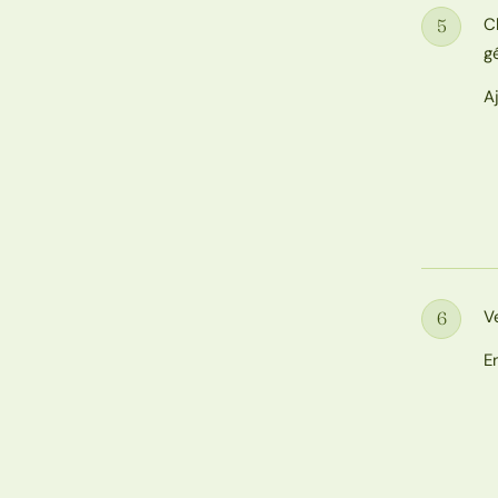
C
5
Étape
g
A
V
6
Étape
E