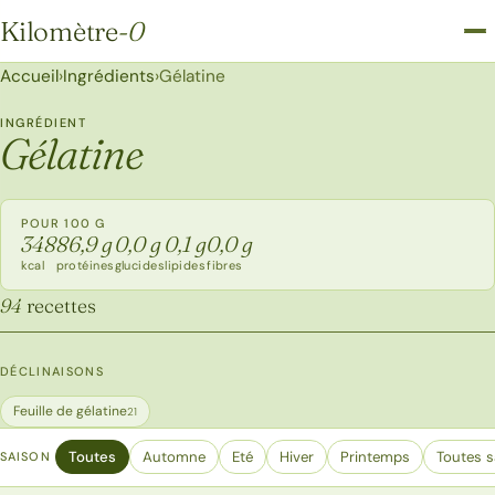
Kilomètre
-0
Kilomètre-0
Accueil
›
Ingrédients
›
Gélatine
INGRÉDIENT
Gélatine
POUR 100 G
348
86,9 g
0,0 g
0,1 g
0,0 g
kcal
protéines
glucides
lipides
fibres
94
recettes
DÉCLINAISONS
Feuille de gélatine
21
Toutes
Automne
Eté
Hiver
Printemps
Toutes s
SAISON