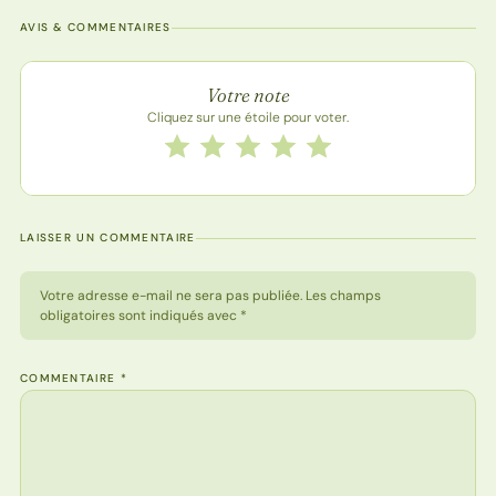
AVIS & COMMENTAIRES
Note de la recette
Votre note
Cliquez sur une étoile pour voter.
Notez cette recette de 1 à 5 étoiles
1 étoile
2 étoiles
3 étoiles
4 étoiles
5 étoiles
LAISSER UN COMMENTAIRE
Votre adresse e-mail ne sera pas publiée. Les champs
obligatoires sont indiqués avec *
COMMENTAIRE
*