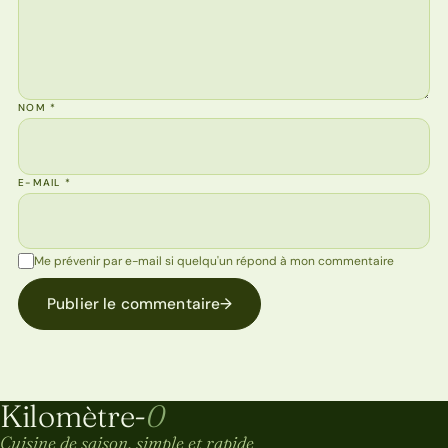
NOM
*
E-MAIL
*
Me prévenir par e-mail si quelqu'un répond à mon commentaire
Publier le commentaire
→
Kilomètre-
0
Kilomètre-0
Cuisine de saison, simple et rapide