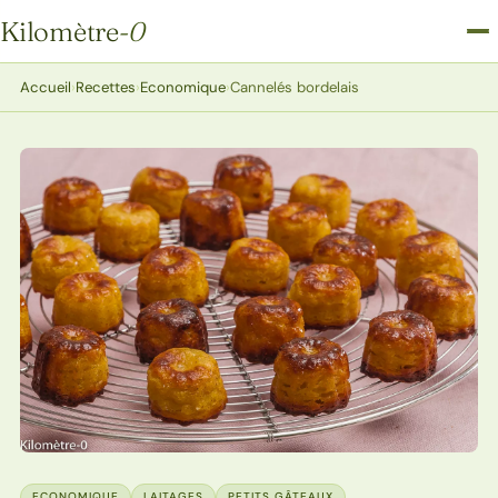
Kilomètre
-0
Kilomètre-0
Accueil
›
Recettes
›
Economique
›
Cannelés bordelais
ECONOMIQUE
LAITAGES
PETITS GÂTEAUX