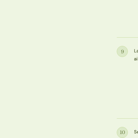
L
9
Étape
a
S
10
Étape