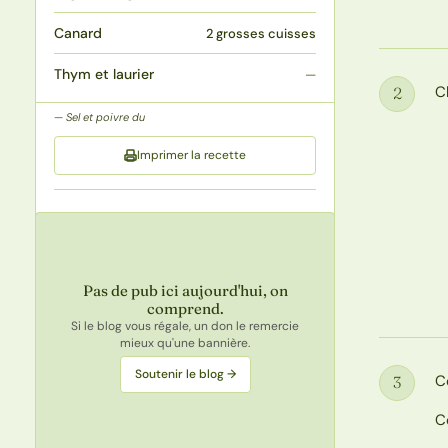
Canard
2 grosses cuisses
Thym et laurier
—
C
2
Étape
Sel et poivre du
Imprimer la recette
Pas de pub ici aujourd'hui, on
comprend.
Si le blog vous régale, un don le remercie
mieux qu'une bannière.
Soutenir le blog →
C
3
Étape
C