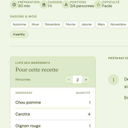
PRÉPARATION
CUISSON
PORTIONS
DIFFICULTÉ
30 min
1 h
2/4 personnes
Facile
SAISONS & MOIS
Automne
Hiver
Décembre
Février
Janvier
Mars
Novembre
Healthy
PRÉPARATI
LISTE DES INGRÉDIENTS
Pour cette recette
D
1
−
+
Personnes
2
Étape
s
INGRÉDIENT
QUANTITÉ
E
Chou pomme
1
Carotte
4
Oignon rouge
1