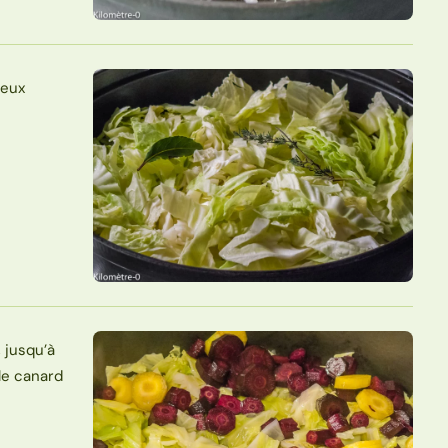
deux
 jusqu’à
 le canard