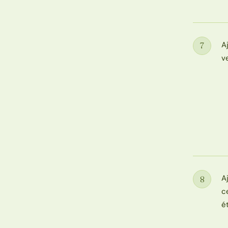
A
7
Étape
v
A
8
Étape
c
ét