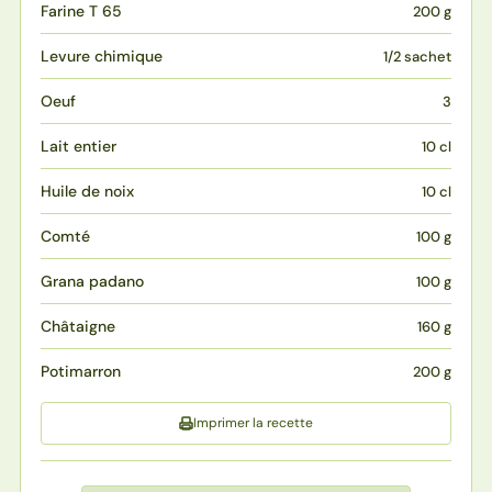
Farine T 65
200 g
Levure chimique
1/2 sachet
Oeuf
3
Lait entier
10 cl
Huile de noix
10 cl
Comté
100 g
Grana padano
100 g
Châtaigne
160 g
Potimarron
200 g
Imprimer la recette