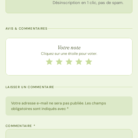
Désinscription en 1 clic, pas de spam.
AVIS & COMMENTAIRES
Note de la recette
Votre note
Cliquez sur une étoile pour voter.
Notez cette recette de 1 à 5 étoiles
1 étoile
2 étoiles
3 étoiles
4 étoiles
5 étoiles
LAISSER UN COMMENTAIRE
Votre adresse e-mail ne sera pas publiée. Les champs
obligatoires sont indiqués avec *
COMMENTAIRE
*