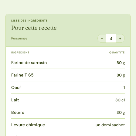
LISTE DES INGRÉDIENTS
Pour cette recette
−
+
Personnes
4
INGRÉDIENT
QUANTITÉ
Farine de sarrasin
80 g
Farine T 65
80 g
Oeuf
1
Lait
30 cl
Beurre
30 g
Levure chimique
un demi sachet