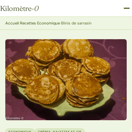
Kilomètre
-0
Kilomètre-0
Accueil
›
Recettes
›
Economique
›
Blinis de sarrasin
ECONOMIQUE
CRÊPES, GALETTES ET CIE