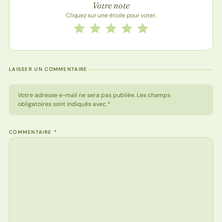
Votre note
Cliquez sur une étoile pour voter.
Notez cette recette de 1 à 5 étoiles
1 étoile
2 étoiles
3 étoiles
4 étoiles
5 étoiles
LAISSER UN COMMENTAIRE
Votre adresse e-mail ne sera pas publiée. Les champs
obligatoires sont indiqués avec *
COMMENTAIRE
*