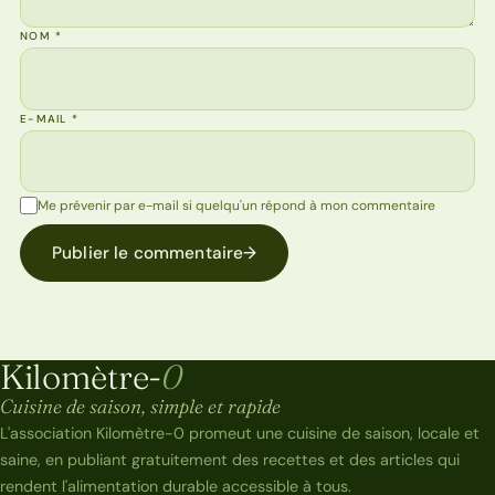
NOM
*
E-MAIL
*
Me prévenir par e-mail si quelqu'un répond à mon commentaire
Publier le commentaire
→
Kilomètre-
0
Kilomètre-0
Cuisine de saison, simple et rapide
L'association Kilomètre-0 promeut une cuisine de saison, locale et
saine, en publiant gratuitement des recettes et des articles qui
rendent l'alimentation durable accessible à tous.