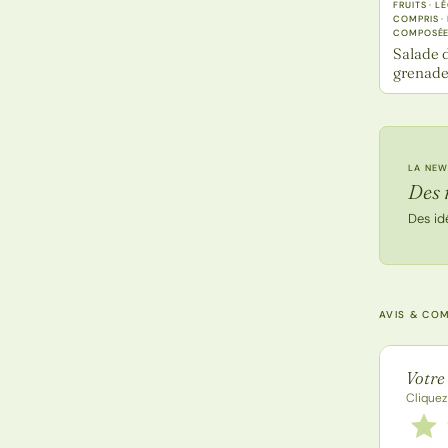
FRUITS · 
COMPRIS ·
COMPOSÉ
Salade 
grenad
LA NEW
Des 
Des id
AVIS & CO
Note de
Votre
Cliquez
Notez
1 étoi