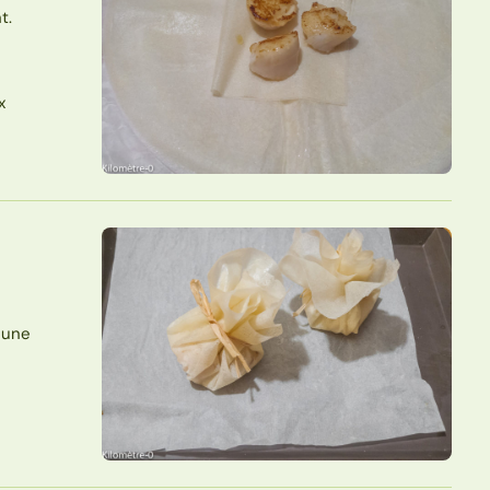
t.
x
, une