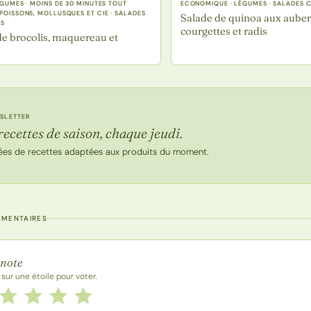
LÉGUMES · MOINS DE 30 MINUTES TOUT
ECONOMIQUE · LÉGUMES · SALADES
 POISSONS, MOLLUSQUES ET CIE · SALADES
Salade de quinoa aux auber
ES
courgettes et radis
de brocolis, maquereau et
e
SLETTER
recettes de saison, chaque jeudi.
ées de recettes adaptées aux produits du moment.
MMENTAIRES
 la recette
 note
 sur une étoile pour voter.
 cette recette de 1 à 5 étoiles
le
2 étoiles
3 étoiles
4 étoiles
5 étoiles