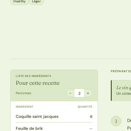
Healthy
Léger
PRÉPARATI
LISTE DES INGRÉDIENTS
Pour cette recette
Le vin q
−
+
Personnes
2
Un cote
INGRÉDIENT
QUANTITÉ
Coquille saint jacques
6
D
1
Étape
P
Feuille de brik
—