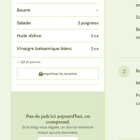
e
Beurre
—
S
Salade
2 poignées
B
Huile d'olive
2 cs
m
Vinaigre balsamique blanc
2 cs
Sel et poivre
R
2
Imprimer la recette
Étape
M
P
c
Pas de pub ici aujourd'hui, on
comprend.
Si le blog vous régale, un don le remercie
mieux qu'une bannière.