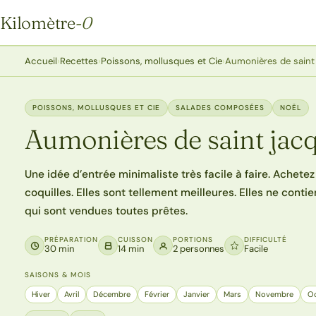
Kilomètre
-0
Kilomètre-0
Accueil
›
Recettes
›
Poissons, mollusques et Cie
›
Aumonières de saint
POISSONS, MOLLUSQUES ET CIE
SALADES COMPOSÉES
NOËL
Aumonières de saint jacq
Une idée d’entrée minimaliste très facile à faire. Achetez
coquilles. Elles sont tellement meilleures. Elles ne cont
qui sont vendues toutes prêtes.
PRÉPARATION
CUISSON
PORTIONS
DIFFICULTÉ
30 min
14 min
2 personnes
Facile
SAISONS & MOIS
Hiver
Avril
Décembre
Février
Janvier
Mars
Novembre
O