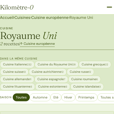
Kilomètre
-0
Kilomètre-0
Accueil
›
Cuisines
›
Cuisine européenne
›
Royaume Uni
CUISINE
Royaume
Uni
2
recettes
↑ Cuisine européenne
DANS LA MÊME CUISINE
Cuisine Italienne
Cuisine du Royaume Uni
Cuisine grecque
232
28
22
Cuisine suisse
Cuisine autrichienne
Cuisine russe
13
12
12
Cuisine allemande
Cuisine espagnole
Cuisine roumaine
11
7
6
Cuisine lituanienne
Cuisine estonienne
Cuisine islandaise
3
3
3
Toutes
Automne
Eté
Hiver
Printemps
Toutes s
SAISON