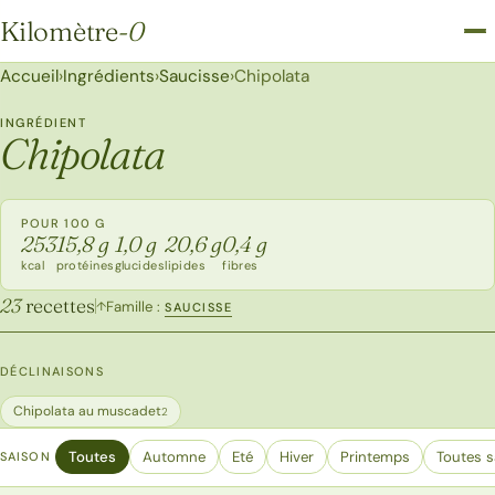
Kilomètre
-0
Kilomètre-0
Accueil
›
Ingrédients
›
Saucisse
›
Chipolata
INGRÉDIENT
Chipolata
POUR 100 G
253
15,8 g
1,0 g
20,6 g
0,4 g
kcal
protéines
glucides
lipides
fibres
23
recettes
Famille :
↑
SAUCISSE
DÉCLINAISONS
Chipolata au muscadet
2
Toutes
Automne
Eté
Hiver
Printemps
Toutes s
SAISON