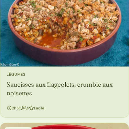
LÉGUMES
Saucisses aux flageolets, crumble aux
noisettes
personnes
2h50
4
Facile