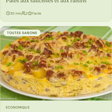
Pâtes aux saucisses et aux raisins
personnes
30 min
2
Facile
TOUTES SAISONS
ECONOMIQUE