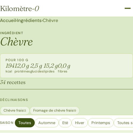
Kilomètre
-0
Kilomètre-0
Accueil
›
Ingrédients
›
Chèvre
INGRÉDIENT
Chèvre
POUR 100 G
194
12,0 g
2,5 g
15,2 g
0,0 g
kcal
protéines
glucides
lipides
fibres
34
recettes
DÉCLINAISONS
Chèvre frais
Fromage de chèvre frais
13
19
Toutes
Automne
Eté
Hiver
Printemps
Toutes s
SAISON