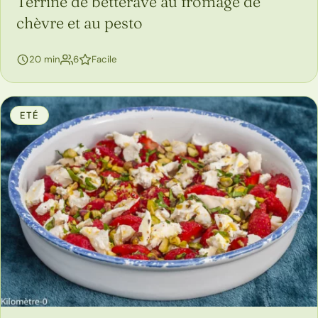
Terrine de betterave au fromage de
chèvre et au pesto
personnes
20 min
6
Facile
ETÉ