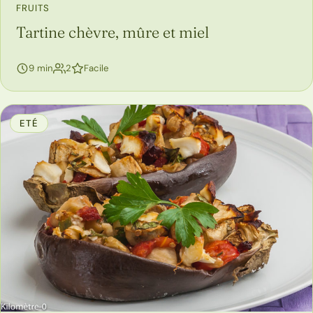
FRUITS
Tartine chèvre, mûre et miel
personnes
9 min
2
Facile
ETÉ