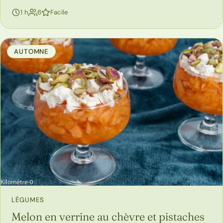
personnes
1 h
6
Facile
AUTOMNE
LÉGUMES
Melon en verrine au chèvre et pistaches