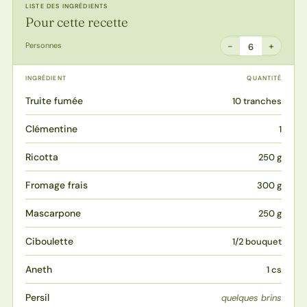
LISTE DES INGRÉDIENTS
Pour cette recette
−
+
Personnes
6
INGRÉDIENT
QUANTITÉ
Truite fumée
10 tranches
Clémentine
1
Ricotta
250 g
Fromage frais
300 g
Mascarpone
250 g
Ciboulette
1/2 bouquet
Aneth
1 cs
Persil
quelques brins