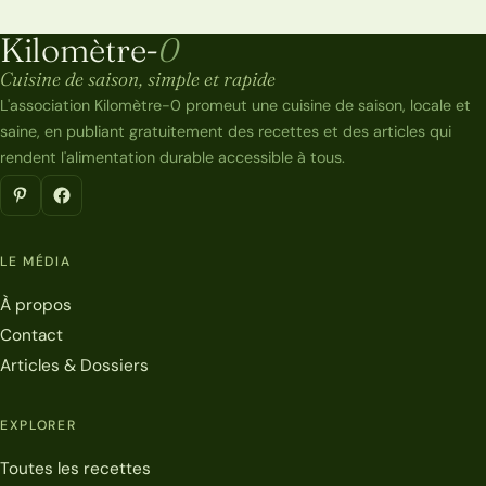
Kilomètre-
0
Kilomètre-0
Cuisine de saison, simple et rapide
L'association Kilomètre-0 promeut une cuisine de saison, locale et
saine, en publiant gratuitement des recettes et des articles qui
rendent l'alimentation durable accessible à tous.
LE MÉDIA
À propos
Contact
Articles & Dossiers
EXPLORER
Toutes les recettes