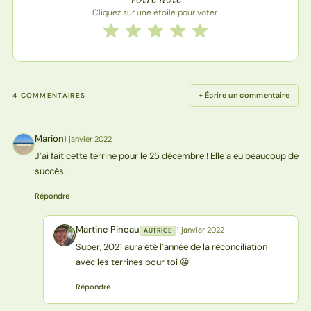
Cliquez sur une étoile pour voter.
Notez cette recette de 1 à 5 étoiles
1 étoile
2 étoiles
3 étoiles
4 étoiles
5 étoiles
+ Écrire un commentaire
4 COMMENTAIRES
Marion
1 janvier 2022
M
J’ai fait cette terrine pour le 25 décembre ! Elle a eu beaucoup de
succès.
Répondre
Martine Pineau
1 janvier 2022
AUTRICE
MP
Super, 2021 aura été l’année de la réconciliation
avec les terrines pour toi 😀
Répondre