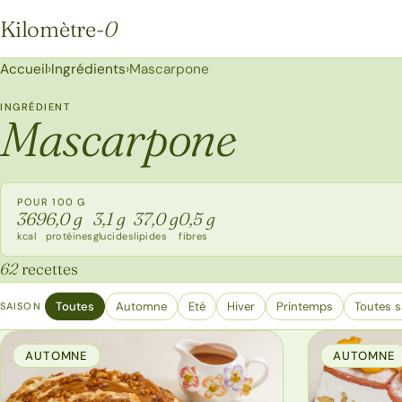
Kilomètre
-0
Kilomètre-0
Accueil
›
Ingrédients
›
Mascarpone
INGRÉDIENT
Mascarpone
POUR 100 G
369
6,0 g
3,1 g
37,0 g
0,5 g
kcal
protéines
glucides
lipides
fibres
62
recettes
Toutes
Automne
Eté
Hiver
Printemps
Toutes s
SAISON
AUTOMNE
AUTOMNE