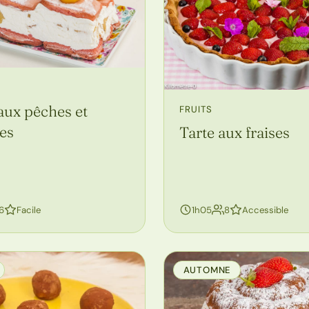
aux pêches et
FRUITS
es
Tarte aux fraises
personnes
personnes
6
Facile
1h05
8
Accessible
AUTOMNE