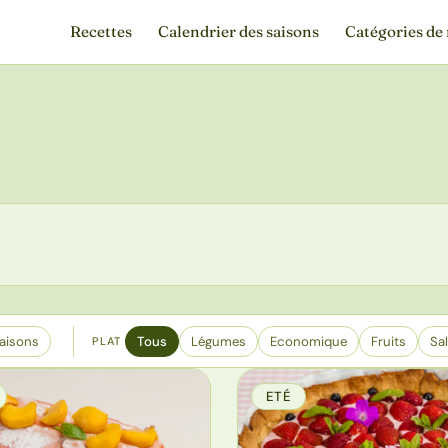
Recettes
Calendrier des saisons
Catégories de 
aisons
Tous
Légumes
Economique
Fruits
Sa
PLAT
ETÉ