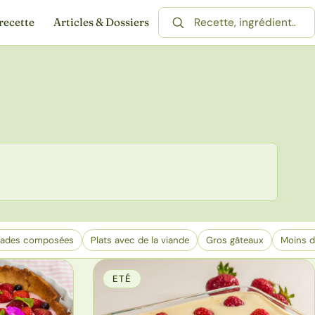
recette
Articles & Dossiers
Rechercher une recette
lades composées
Plats avec de la viande
Gros gâteaux
Moins d
ETÉ