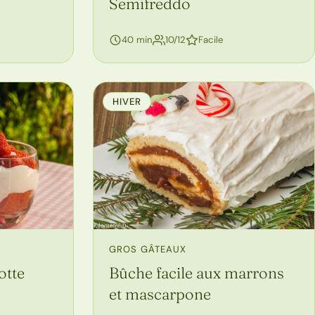
Semifreddo
personnes
40 min
10/12
Facile
HIVER
GROS GÂTEAUX
otte
Bûche facile aux marrons
et mascarpone