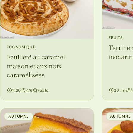
FRUITS
Terrine 
ECONOMIQUE
nectarin
Feuilleté au caramel
maison et aux noix
caramélisées
personnes
1h20
4/6
Facile
20 min
AUTOMNE
AUTOMNE