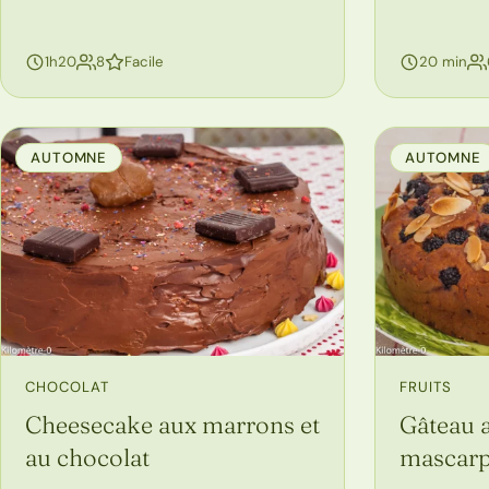
personnes
1h20
8
Facile
20 min
AUTOMNE
AUTOMNE
CHOCOLAT
FRUITS
Cheesecake aux marrons et
Gâteau 
au chocolat
mascar