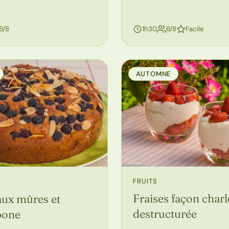
personnes
personnes
6/8
1h30
6/8
Facile
AUTOMNE
FRUITS
Fraises façon charl
aux mûres et
destructurée
pone